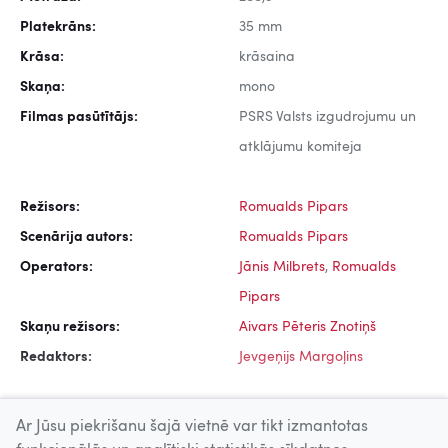
Platekrāns:
35 mm
Krāsa:
krāsaina
Skaņa:
mono
Filmas pasūtītājs:
PSRS Valsts izgudrojumu un
atklājumu komiteja
Režisors:
Romualds Pipars
Scenārija autors:
Romualds Pipars
Operators:
Jānis Milbrets
,
Romualds
Pipars
Skaņu režisors:
Aivars Pēteris Znotiņš
Redaktors:
Jevgeņijs Margoļins
Ar Jūsu piekrišanu šajā vietnē var tikt izmantotas