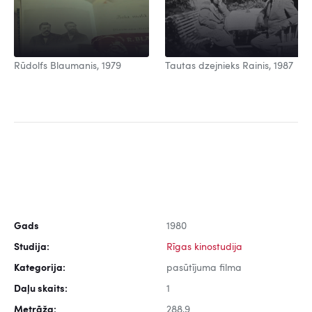
Rūdolfs Blaumanis, 1979
Tautas dzejnieks Rainis, 1987
Gads
1980
Studija:
Rīgas kinostudija
Kategorija:
pasūtījuma filma
Daļu skaits:
1
Metrāža:
288,9