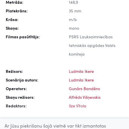
Metrāža:
148,9
Platekrāns:
35 mm
Krāsa:
m/b
Skaņa:
mono
Filmas pasūtītājs:
PSRS Lauksaimniecības
tehniskās apgādes Valsts
komiteja
Režisors:
Ludmila Ikere
Scenārija autors:
Ludmila Ikere
Operators:
Gunārs Bandēns
Skaņu režisors:
Alfrēds Višņevskis
Redaktors:
Ilze Vītola
Ar Jūsu piekrišanu šajā vietnē var tikt izmantotas