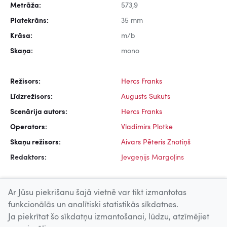
Metrāža:
573,9
Platekrāns:
35 mm
Krāsa:
m/b
Skaņa:
mono
Režisors:
Hercs Franks
Līdzrežisors:
Augusts Sukuts
Scenārija autors:
Hercs Franks
Operators:
Vladimirs Plotke
Skaņu režisors:
Aivars Pēteris Znotiņš
Redaktors:
Jevgeņijs Margoļins
Ar Jūsu piekrišanu šajā vietnē var tikt izmantotas
funkcionālās un analītiski statistikās sīkdatnes.
Ja piekrītat šo sīkdatņu izmantošanai, lūdzu, atzīmējiet
Uz augšu