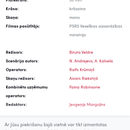
Platekrāns:
35 mm
Krāsa:
krāsaina
Skaņa:
mono
Filmas pasūtītājs:
PSRS Veselības aizsardzības
ministrija
Režisors:
Biruta Veldre
Scenārija autors:
N. Andrejevs
,
A. Kalvelis
Operators:
Ralfs Krūmiņš
Skaņu režisors:
Aivars Riekstiņš
Kombinēto uzņēmumu
Faina Robinsone
operators:
Redaktors:
Jevgeņijs Margoļins
Ar Jūsu piekrišanu šajā vietnē var tikt izmantotas