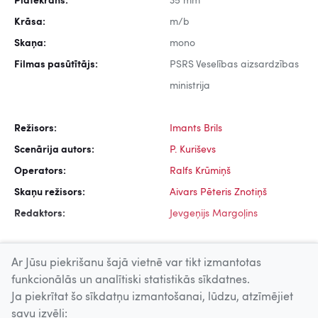
Platekrāns:
35 mm
Krāsa:
m/b
Skaņa:
mono
Filmas pasūtītājs:
PSRS Veselības aizsardzības
ministrija
Režisors:
Imants Brils
Scenārija autors:
P. Kuriševs
Operators:
Ralfs Krūmiņš
Skaņu režisors:
Aivars Pēteris Znotiņš
Redaktors:
Jevgeņijs Margoļins
Ar Jūsu piekrišanu šajā vietnē var tikt izmantotas
funkcionālās un analītiski statistikās sīkdatnes.
Ja piekrītat šo sīkdatņu izmantošanai, lūdzu, atzīmējiet
Uz augšu
savu izvēli: