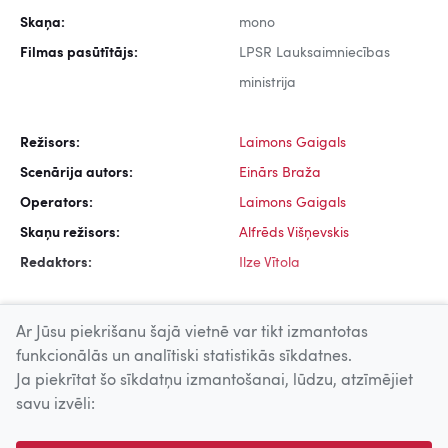
Skaņa:
mono
Filmas pasūtītājs:
LPSR Lauksaimniecības
ministrija
Režisors:
Laimons Gaigals
Scenārija autors:
Einārs Braža
Operators:
Laimons Gaigals
Skaņu režisors:
Alfrēds Višņevskis
Redaktors:
Ilze Vītola
Ar Jūsu piekrišanu šajā vietnē var tikt izmantotas
funkcionālās un analītiski statistikās sīkdatnes.
Ja piekrītat šo sīkdatņu izmantošanai, lūdzu, atzīmējiet
Uz augšu
savu izvēli:
© 2026 Nacionālais Kino centrs, Kultūras informācijas sistēmu