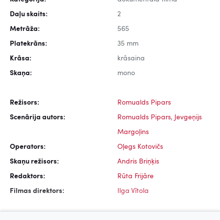
Daļu skaits:
2
Metrāža:
565
Platekrāns:
35 mm
Krāsa:
krāsaina
Skaņa:
mono
Režisors:
Romualds Pipars
Scenārija autors:
Romualds Pipars
,
Jevgeņijs
Margoļins
Operators:
Oļegs Kotovičs
Skaņu režisors:
Andris Briņķis
Redaktors:
Rūta Frijāre
Filmas direktors:
Ilga Vītola