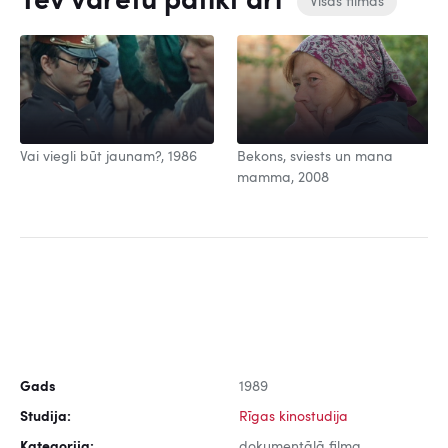
Tev varētu patikt arī
Visas filmas
Vai viegli būt jaunam?, 1986
Bekons, sviests un mana
mamma, 2008
Gads
1989
Studija:
Rīgas kinostudija
Kategorija:
dokumentālā filma