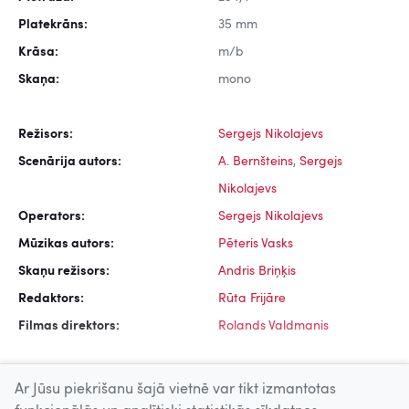
Platekrāns:
35 mm
Krāsa:
m/b
Skaņa:
mono
Režisors:
Sergejs Nikolajevs
Scenārija autors:
A. Bernšteins
,
Sergejs
Nikolajevs
Operators:
Sergejs Nikolajevs
Mūzikas autors:
Pēteris Vasks
Skaņu režisors:
Andris Briņķis
Redaktors:
Rūta Frijāre
Filmas direktors:
Rolands Valdmanis
Ar Jūsu piekrišanu šajā vietnē var tikt izmantotas