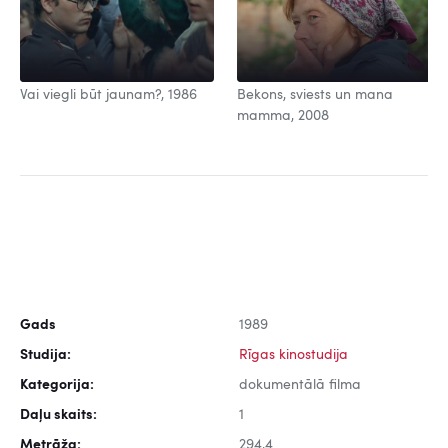
Vai viegli būt jaunam?, 1986
Bekons, sviests un mana
mamma, 2008
Gads
1989
Studija:
Rīgas kinostudija
Kategorija:
dokumentālā filma
Daļu skaits:
1
Metrāža:
294,4