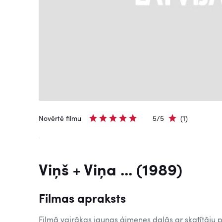
Novērtē filmu
5/5
(1)
Viņš + Viņa ... (1989)
Filmas apraksts
Filmā vairākas jaunas ģimenes dalās ar skatītāju