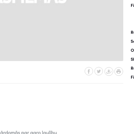
F
R
S
O
S
R
F
 pārdomās par agro laulību