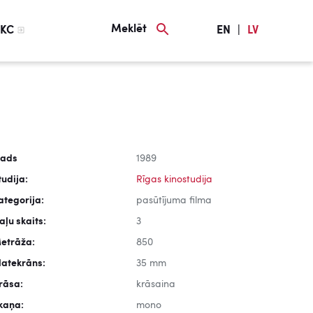
Meklēt
KC
EN
|
LV
ads
1989
tudija:
Rīgas kinostudija
ategorija:
pasūtījuma filma
aļu skaits:
3
etrāža:
850
latekrāns:
35 mm
rāsa:
krāsaina
kaņa:
mono