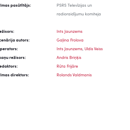
ilmas pasūtītājs:
PSRS Televīzijas un
radioraidījumu komiteja
ežisors:
Ints Jaunzems
cenārija autors:
Gaļina Frolova
perators:
Ints Jaunzems
,
Uldis Veiss
kaņu režisors:
Andris Briņķis
edaktors:
Rūta Frijāre
ilmas direktors:
Rolands Valdmanis