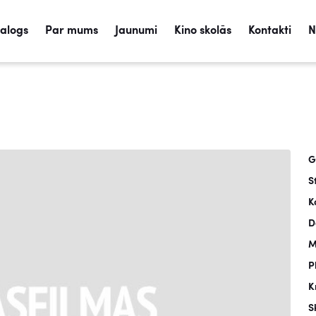
talogs
Par mums
Jaunumi
Kino skolās
Kontakti
N
G
S
K
D
M
P
K
S