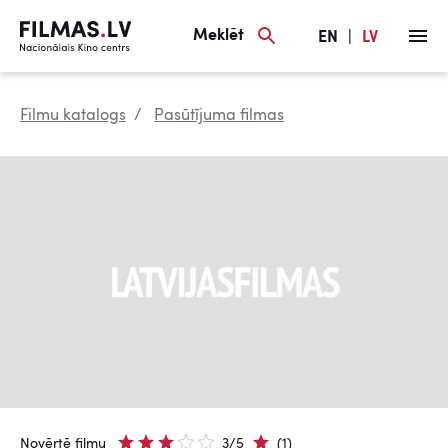
Meklēt
EN
|
LV
Filmu katalogs
Pasūtījuma filmas
Novērtē filmu
3/5
(1)