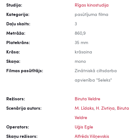
Studija:
Rīgas kinostudija
Kategorija:
pasūtījuma filma
Daļu skaits:
3
Metrāža:
860,9
Platekrāns:
35 mm
Krāsa:
krāsaina
Skaņa:
mono
Filmas pasūtītājs:
Zinātniskā ciltsdarba
apvienība "Seleks"
Režisors:
Biruta Veldre
Scenārija autors:
M. Līdaks
,
H. Zivtiņa
,
Biruta
Veldre
Operators:
Uģis Egle
Skaņu režisors:
Alfrēds Višņevskis