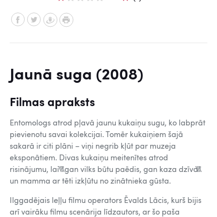
Jaunā suga (2008)
Filmas apraksts
Entomologs atrod p
ļavā jaunu kukaiņu sugu, ko labprāt
pievienotu savai kolekcijai. Tomēr kukaiņiem šajā
sakarā ir citi plāni – viņi negrib kļūt par muzeja
eksponātiem. Divas kukaiņu meitenītes atrod
risinājumu, lai \\\"gan vilks būtu paēdis, gan kaza dzīva\\\"
un mamma ar tēti izkļūtu no zinātnieka gūsta.
Ilggadējais leļļu filmu operators Ēvalds Lācis, kurš bijis
arī vairāku filmu scenārija līdzautors, ar šo paša