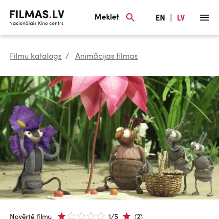
Meklēt
EN
|
LV
Filmu katalogs
Animācijas filmas
Novērtē filmu
1/5
(2)