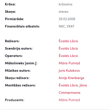
Krāsa:
krāsaina
Skaņa:
stereo
Pirmizrāde:
29.03.2008
Finansiālais atbalsts:
NKC, VKKF
Režisors:
Ēvalds Lācis
Scenārija autors:
Ēvalds Lācis
Operators:
Ēvalds Lācis
Mākslinieks [anim.]:
Māris Putniņš
Mūzikas autors:
Juris Kulakovs
Skaņu režisors:
Anrijs Krenbergs
Montāžas režisors:
Ēvalds Lācis
,
Jānis
Cimmermanis
Producents:
Māris Putniņš