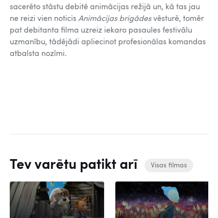
sacerēto stāstu debitē animācijas režijā un, kā tas jau
ne reizi vien noticis
Animācijas brigādes
vēsturē, tomēr
pat debitanta filma uzreiz iekaro pasaules festivālu
uzmanību, tādējādi apliecinot profesionālas komandas
atbalsta nozīmi.
Tev varētu patikt arī
Visas filmas