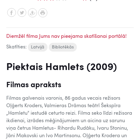
Diemžēl filma Jums nav pieejama skatīšanai portālā!
Skatīties:
Latvijā
Bibliotēkās
Piektais Hamlets (2009)
Filmas apraksts
Filmas galvenais varonis, 86 gadus vecais režisors
Oļģerts Kroders, Valmieras Drāmas teātrī Šekspīra
„Hamletu" iestudē ceturto reizi. Filma seko līdzi režisora
ikdienai, izrādes mēģinājumiem un aicina uz sarunu
viņa četrus Hamletus- Rihardu Rudāku, Ivaru Stoninu,
Jāni Makovski un Ivo Martinsonu. Oļģerta Krodera un