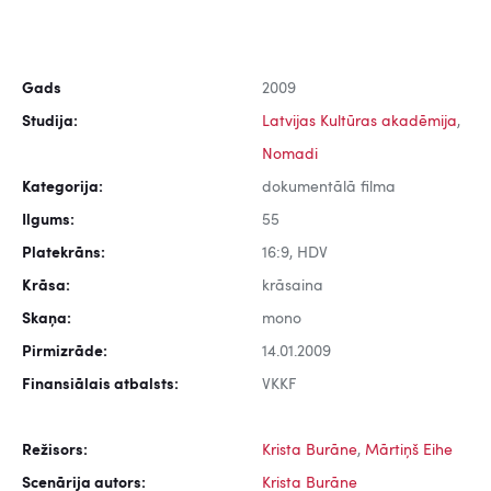
Gads
2009
Studija:
Latvijas Kultūras akadēmija
,
Nomadi
Kategorija:
dokumentālā filma
Ilgums:
55
Platekrāns:
16:9, HDV
Krāsa:
krāsaina
Skaņa:
mono
Pirmizrāde:
14.01.2009
Finansiālais atbalsts:
VKKF
Režisors:
Krista Burāne
,
Mārtiņš Eihe
Scenārija autors:
Krista Burāne