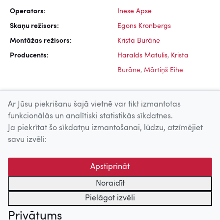
Operators:
Inese Apse
Skaņu režisors:
Egons Kronbergs
Montāžas režisors:
Krista Burāne
Producents:
Haralds Matulis
,
Krista
Burāne
,
Mārtiņš Eihe
Ar Jūsu piekrišanu šajā vietnē var tikt izmantotas
funkcionālās un analītiski statistikās sīkdatnes.
Ja piekrītat šo sīkdatņu izmantošanai, lūdzu, atzīmējiet
Uz augšu
savu izvēli:
© 2026 Nacionālais Kino centrs, Kultūras informācijas sistēmu
Apstiprināt
centrs. Sadarbības partneris: Latvijas Valsts
kinofotofonodokumentu arhīvs.
Noraidīt
Pielāgot izvēli
Privātums