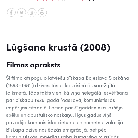
Lūgšana krustā (2008)
Filmas apraksts
Šī filma atspoguļo latviešu bīskapa Boļeslava Sloskāna
(1893.-1981.) dzīvesstāstu, kas risinājās sarežģītā
laikmetā. Tāds fakts vien, kā viņa nelegālā iesvētīšana
par bīskapu 1926. gadā Maskavā, komunistiskās
impērijas citadelē, liecina par šī garīdznieka iekšējo
spēku un apustulisko noskaņu. Ilgus gadus viņš
pavadīja komunistisko cietumu un nometņu izolācijā.
Bīskapa dzīve noslēdzās emigrācijā, bet pēc
komunistiskās impērijas sabrukuma viņa mirstīgās