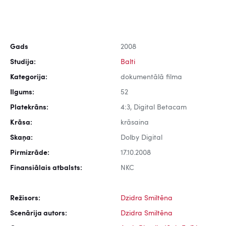
Gads
2008
Studija:
Balti
Kategorija:
dokumentālā filma
Ilgums:
52
Platekrāns:
4:3, Digital Betacam
Krāsa:
krāsaina
Skaņa:
Dolby Digital
Pirmizrāde:
17.10.2008
Finansiālais atbalsts:
NKC
Režisors:
Dzidra Smiltēna
Scenārija autors:
Dzidra Smiltēna