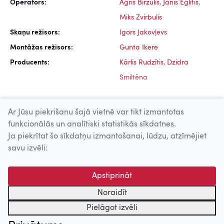
Operators:
Agris Birzulis
,
Jānis Eglītis
,
Miks Zvirbulis
Skaņu režisors:
Igors Jakovļevs
Montāžas režisors:
Gunta Ikere
Producents:
Kārlis Rudzītis
,
Dzidra
Smiltēna
Ar Jūsu piekrišanu šajā vietnē var tikt izmantotas
funkcionālās un analītiski statistikās sīkdatnes.
Ja piekrītat šo sīkdatņu izmantošanai, lūdzu, atzīmējiet
Uz augšu
savu izvēli:
© 2026 Nacionālais Kino centrs, Kultūras informācijas sistēmu
Apstiprināt
centrs. Sadarbības partneris: Latvijas Valsts
kinofotofonodokumentu arhīvs.
Noraidīt
Pielāgot izvēli