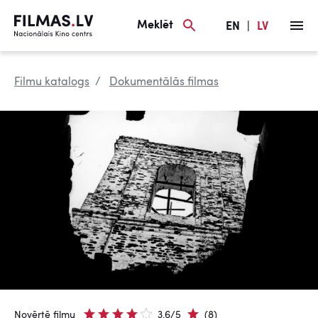
Meklēt
EN
|
LV
Filmu katalogs
Dokumentālās filmas
Novērtē filmu
3.6/5
(8)