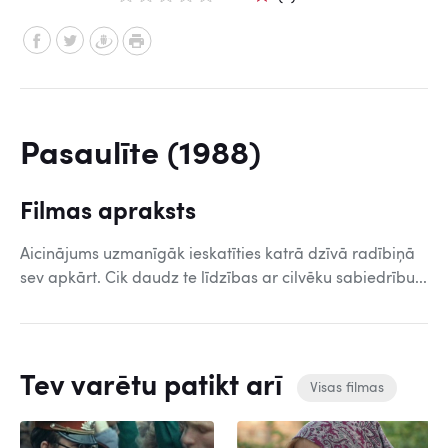
Pasaulīte (1988)
Filmas apraksts
Aicinājums uzmanīgāk ieskatīties katrā dzīvā radībiņā
sev apkārt. Cik daudz te līdzības ar cilvēku sabiedrību...
Tev varētu patikt arī
Visas filmas