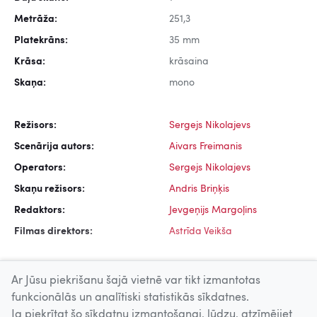
Metrāža:
251,3
Platekrāns:
35 mm
Krāsa:
krāsaina
Skaņa:
mono
Režisors:
Sergejs Nikolajevs
Scenārija autors:
Aivars Freimanis
Operators:
Sergejs Nikolajevs
Skaņu režisors:
Andris Briņķis
Redaktors:
Jevgeņijs Margoļins
Filmas direktors:
Astrīda Veikša
Ar Jūsu piekrišanu šajā vietnē var tikt izmantotas
funkcionālās un analītiski statistikās sīkdatnes.
Ja piekrītat šo sīkdatņu izmantošanai, lūdzu, atzīmējiet
Uz augšu