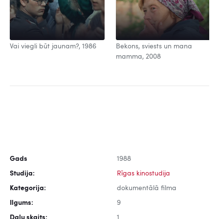
Vai viegli būt jaunam?, 1986
Bekons, sviests un mana
mamma, 2008
Gads
1988
Studija:
Rīgas kinostudija
Kategorija:
dokumentālā filma
Ilgums:
9
Daļu skaits:
1