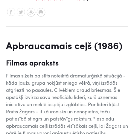
Apbraucamais ceļš (1986)
Filmas apraksts
Filmas sižets balstīts noteiktā dramaturģiskā situācijā -
kāda ļaužu grupa nokļūst sniega vētrā, viņi izrādās
atgriezti no pasaules. Cilvēkiem draud briesmas. Šie
apstākļi izvirza savu neoficiālu līderi, kurš uzņemas
iniciatīvu un meklē iespēju izglābties. Par līderi kļūst
Raitis Žagars - it kā ironisks un nenopietns, taču
patiesībā stingrs un patstāvīgs raksturs.Piespiedu
apbraucamais ceļš izrādās visīsākais ceļš, lai Žagars un
pārējie filmas varoņi apjaustu ētisko patiesību