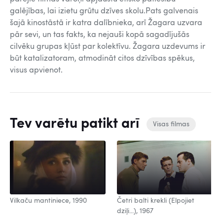
galējības, lai izietu grūtu dzīves skolu.Pats galvenais
šajā kinostāstā ir katra dalībnieka, arī Žagara uzvara
pār sevi, un tas fakts, ka nejauši kopā sagadījušās
cilvēku grupas kļūst par kolektīvu. Žagara uzdevums ir
būt katalizatoram, atmodināt citos dzīvības spēkus,
visus apvienot.
Tev varētu patikt arī
Visas filmas
Vilkaču mantiniece, 1990
Četri balti krekli (Elpojiet
dziļi...), 1967