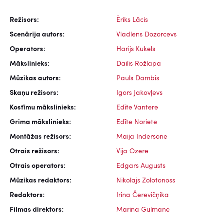
Režisors:
Ēriks Lācis
Scenārija autors:
Vladlens Dozorcevs
Operators:
Harijs Kukels
Mākslinieks:
Dailis Rožlapa
Mūzikas autors:
Pauls Dambis
Skaņu režisors:
Igors Jakovļevs
Kostīmu mākslinieks:
Edīte Vantere
Grima mākslinieks:
Edīte Noriete
Montāžas režisors:
Maija Indersone
Otrais režisors:
Vija Ozere
Otrais operators:
Edgars Augusts
Mūzikas redaktors:
Nikolajs Zolotonoss
Redaktors:
Irina Čerevičņika
Filmas direktors:
Marina Gulmane