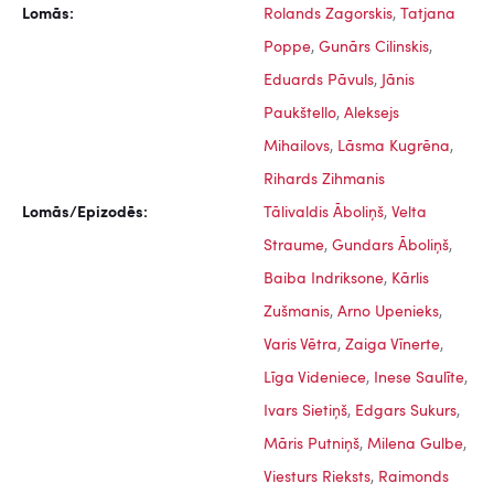
Lomās:
Rolands Zagorskis
,
Tatjana
Poppe
,
Gunārs Cilinskis
,
Eduards Pāvuls
,
Jānis
Paukštello
,
Aleksejs
Mihailovs
,
Lāsma Kugrēna
,
Rihards Zihmanis
Lomās/Epizodēs:
Tālivaldis Āboliņš
,
Velta
Straume
,
Gundars Āboliņš
,
Baiba Indriksone
,
Kārlis
Zušmanis
,
Arno Upenieks
,
Varis Vētra
,
Zaiga Vīnerte
,
Līga Videniece
,
Inese Saulīte
,
Ivars Sietiņš
,
Edgars Sukurs
,
Māris Putniņš
,
Milena Gulbe
,
Viesturs Rieksts
,
Raimonds