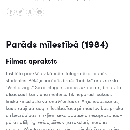
Parāds mīlestībā (1984)
Filmas apraksts
Institūta priekšā uz kāpnēm fotografējas jaunās
studentes. Pēkšņi parādās brašs "bobiks" ar uzrakstu
"Ventaszirgs." Seko ielūgums doties uz dejām, bet uz to
atsaucas tikai viena meitene. Tik neparasti sākas šī
liriskā kinostāsta varoņu Montas un Arņa iepazīšanās,
kas strauji pāraug mīlestībā.Taču pirmās tuvības prieka
un bezrūpības mirkļiem seko abpusēja nesaprašanās -
pārāk atšķirīgi veidojušies viņu raksturi, morāles
principi. Monta raugās uz dzīvi ar vienkārša un patiesa