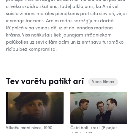
cilvēka skaidro skatienu, tādēļ atklājums, ka Arni vēl
saista zināms morāles pienākums pret citu sievieti, viņai
ir smags trieciens. Arnim rodas sarežģījumi darbā.
Rūpnīcā viņa vainas dēļ iziet no ierindas martena
krāsns. Viss notikušais liek jaunajam strādniekam
palūkoties uz sevi citām acīm un izlemt savu turpmāko
rīcību bez kompromisa.
Tev varētu patikt arī
Visas filmas
Vilkaču mantiniece, 1990
Četri balti krekli (Elpojiet