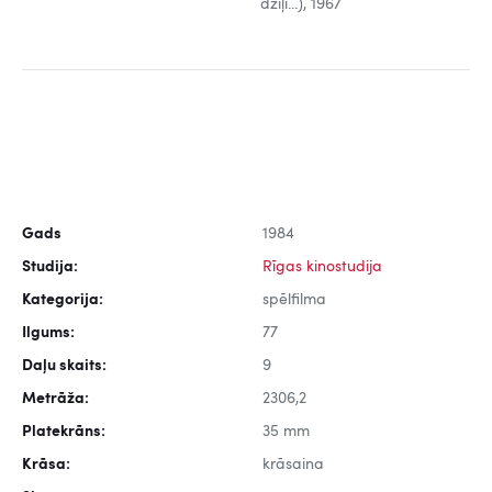
dziļi...), 1967
Gads
1984
Studija:
Rīgas kinostudija
Kategorija:
spēlfilma
Ilgums:
77
Daļu skaits:
9
Metrāža:
2306,2
Platekrāns:
35 mm
Krāsa:
krāsaina