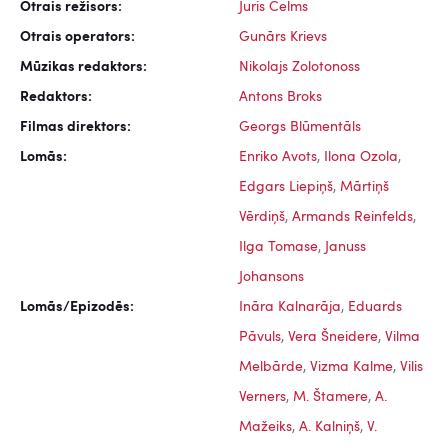
Otrais režisors:
Juris Celms
Otrais operators:
Gunārs Krievs
Mūzikas redaktors:
Nikolajs Zolotonoss
Redaktors:
Antons Broks
Filmas direktors:
Georgs Blūmentāls
Lomās:
Enriko Avots
,
Ilona Ozola
,
Edgars Liepiņš
,
Mārtiņš
Vērdiņš
,
Armands Reinfelds
,
Ilga Tomase
,
Januss
Johansons
Lomās/Epizodēs:
Ināra Kalnarāja
,
Eduards
Pāvuls
,
Vera Šneidere
,
Vilma
Melbārde
,
Vizma Kalme
,
Vilis
Verners
,
M. Štamere
,
A.
Mažeiks
,
A. Kalniņš
,
V.