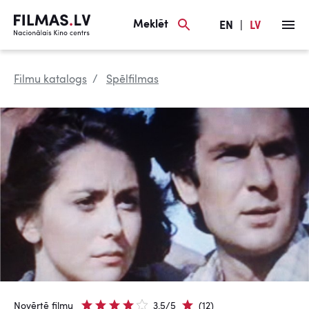
Meklēt
EN
|
LV
Filmu katalogs
Spēlfilmas
Novērtē filmu
3.5/5
(12)