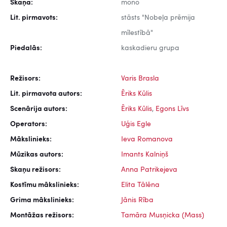
Skaņa:
mono
Lit. pirmavots:
stāsts "Nobeļa prēmija
mīlestībā"
Piedalās:
kaskadieru grupa
Režisors:
Varis Brasla
Lit. pirmavota autors:
Ēriks Kūlis
Scenārija autors:
Ēriks Kūlis
,
Egons Līvs
Operators:
Uģis Egle
Mākslinieks:
Ieva Romanova
Mūzikas autors:
Imants Kalniņš
Skaņu režisors:
Anna Patrikejeva
Kostīmu mākslinieks:
Elita Tālēna
Grima mākslinieks:
Jānis Rība
Montāžas režisors:
Tamāra Musņicka (Mass)