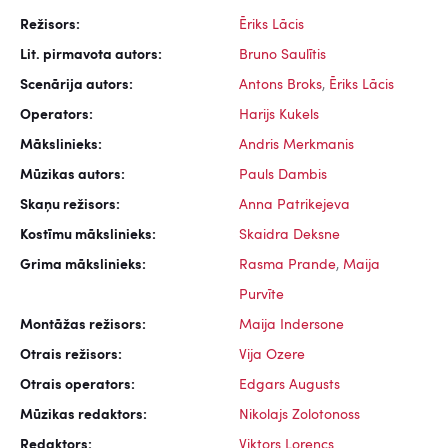
Režisors:
Ēriks Lācis
Lit. pirmavota autors:
Bruno Saulītis
Scenārija autors:
Antons Broks
,
Ēriks Lācis
Operators:
Harijs Kukels
Mākslinieks:
Andris Merkmanis
Mūzikas autors:
Pauls Dambis
Skaņu režisors:
Anna Patrikejeva
Kostīmu mākslinieks:
Skaidra Deksne
Grima mākslinieks:
Rasma Prande
,
Maija
Purvīte
Montāžas režisors:
Maija Indersone
Otrais režisors:
Vija Ozere
Otrais operators:
Edgars Augusts
Mūzikas redaktors:
Nikolajs Zolotonoss
Redaktors:
Viktors Lorencs