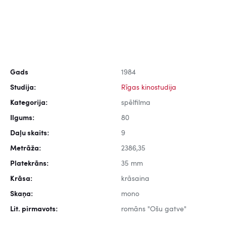
Gads
1984
Studija:
Rīgas kinostudija
Kategorija:
spēlfilma
Ilgums:
80
Daļu skaits:
9
Metrāža:
2386,35
Platekrāns:
35 mm
Krāsa:
krāsaina
Skaņa:
mono
Lit. pirmavots:
romāns "Ošu gatve"