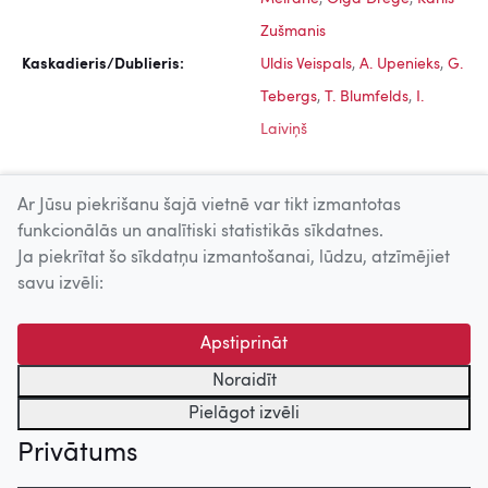
Zušmanis
Kaskadieris/Dublieris:
Uldis Veispals
,
A. Upenieks
,
G.
Tebergs
,
T. Blumfelds
,
I.
Laiviņš
Ar Jūsu piekrišanu šajā vietnē var tikt izmantotas
funkcionālās un analītiski statistikās sīkdatnes.
Ja piekrītat šo sīkdatņu izmantošanai, lūdzu, atzīmējiet
Uz augšu
savu izvēli:
© 2026 Nacionālais Kino centrs, Kultūras informācijas sistēmu
Apstiprināt
centrs. Sadarbības partneris: Latvijas Valsts
kinofotofonodokumentu arhīvs.
Noraidīt
Pielāgot izvēli
Privātums