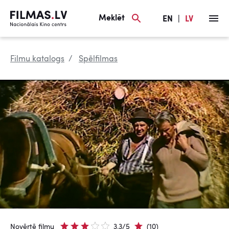
Meklēt
EN
|
LV
Filmu katalogs
Spēlfilmas
Novērtē filmu
3.3/5
(10)