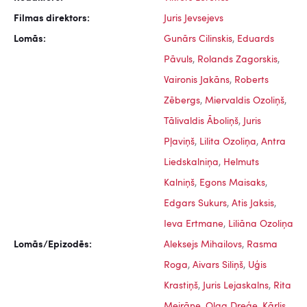
Filmas direktors:
Juris Jevsejevs
Lomās:
Gunārs Cilinskis
,
Eduards
Pāvuls
,
Rolands Zagorskis
,
Vaironis Jakāns
,
Roberts
Zēbergs
,
Miervaldis Ozoliņš
,
Tālivaldis Āboliņš
,
Juris
Pļaviņš
,
Lilita Ozoliņa
,
Antra
Liedskalniņa
,
Helmuts
Kalniņš
,
Egons Maisaks
,
Edgars Sukurs
,
Atis Jaksis
,
Ieva Ertmane
,
Liliāna Ozoliņa
Lomās/Epizodēs:
Aleksejs Mihailovs
,
Rasma
Roga
,
Aivars Siliņš
,
Uģis
Krastiņš
,
Juris Lejaskalns
,
Rita
Meirāne
,
Olga Dreģe
,
Kārlis