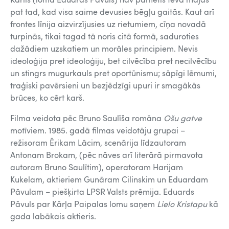
Kārlis (lomā Eduards Pāvuls) nav pametis tēva mājas
pat tad, kad visa saime devusies bēgļu gaitās. Kaut arī
frontes līnija aizvirzījusies uz rietumiem, cīņa novadā
turpinās, tikai tagad tā noris citā formā, saduroties
dažādiem uzskatiem un morāles principiem. Nevis
ideoloģija pret ideoloģiju, bet cilvēcība pret necilvēcību
un stingrs mugurkauls pret oportūnismu; sāpīgi lēmumi,
traģiski pavērsieni un bezjēdzīgi upuri ir smagākās
brūces, ko cērt karš.
Filma veidota pēc Bruno Saulīša romāna
Ošu gatve
motīviem. 1985. gadā filmas veidotāju grupai –
režisoram Ērikam Lācim, scenārija līdzautoram
Antonam Brokam, (pēc nāves arī literārā pirmavota
autoram Bruno Saulītim), operatoram Harijam
Kukelam, aktieriem Gunāram Cilinskim un Eduardam
Pāvulam – piešķirta LPSR Valsts prēmija. Eduards
Pāvuls par Kārļa Paipalas lomu saņem
Lielo Kristapu
kā
gada labākais aktieris.