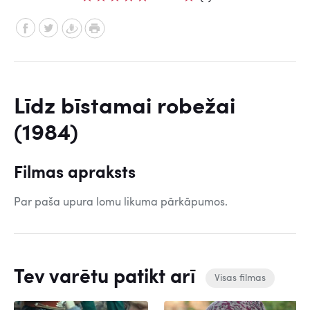
Līdz bīstamai robežai
(1984)
Filmas apraksts
Par paša upura lomu likuma pārkāpumos.
Tev varētu patikt arī
Visas filmas