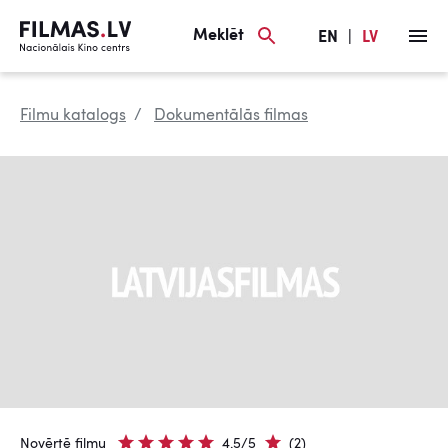
Meklēt
EN
|
LV
Filmu katalogs
Dokumentālās filmas
Novērtē filmu
4.5/5
(2)