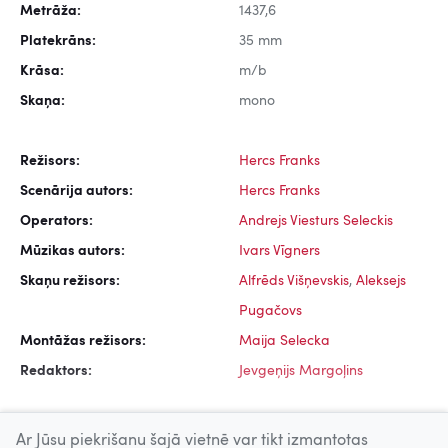
Metrāža:
1437,6
Platekrāns:
35 mm
Krāsa:
m/b
Skaņa:
mono
Režisors:
Hercs Franks
Scenārija autors:
Hercs Franks
Operators:
Andrejs Viesturs Seleckis
Mūzikas autors:
Ivars Vīgners
Skaņu režisors:
Alfrēds Višņevskis
,
Aleksejs
Pugačovs
Montāžas režisors:
Maija Selecka
Redaktors:
Jevgeņijs Margoļins
Ar Jūsu piekrišanu šajā vietnē var tikt izmantotas