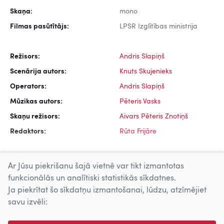
Skaņa:
mono
Filmas pasūtītājs:
LPSR Izglītības ministrija
Režisors:
Andris Slapiņš
Scenārija autors:
Knuts Skujenieks
Operators:
Andris Slapiņš
Mūzikas autors:
Pēteris Vasks
Skaņu režisors:
Aivars Pēteris Znotiņš
Redaktors:
Rūta Frijāre
Ar Jūsu piekrišanu šajā vietnē var tikt izmantotas
funkcionālās un analītiski statistikās sīkdatnes.
Ja piekrītat šo sīkdatņu izmantošanai, lūdzu, atzīmējiet
Uz augšu
savu izvēli:
© 2026 Nacionālais Kino centrs, Kultūras informācijas sistēmu