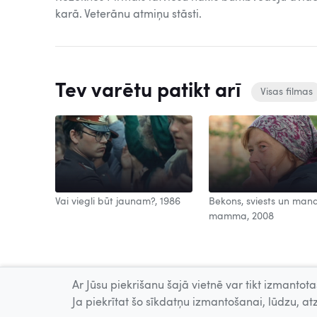
karā. Veterānu atmiņu stāsti.
Tev varētu patikt arī
Visas filmas
Vai viegli būt jaunam?, 1986
Bekons, sviests un man
mamma, 2008
Ar Jūsu piekrišanu šajā vietnē var tikt izmantotas
Ja piekrītat šo sīkdatņu izmantošanai, lūdzu, atz