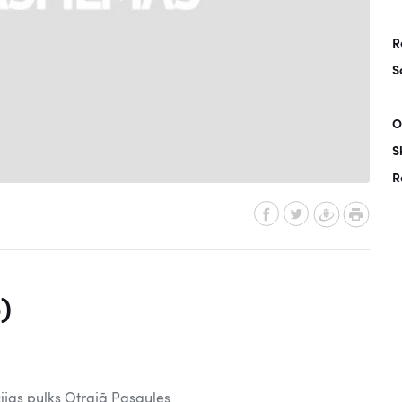
R
S
O
S
R
)
ijas pulks Otrajā Pasaules