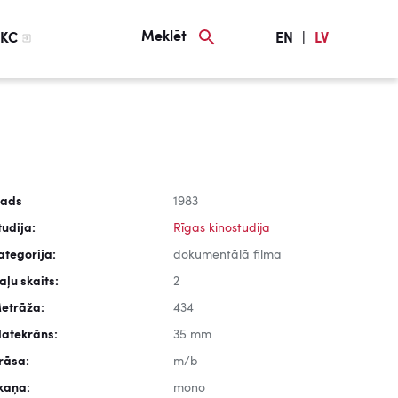
Meklēt
KC
EN
|
LV
ads
1983
tudija:
Rīgas kinostudija
ategorija:
dokumentālā filma
aļu skaits:
2
etrāža:
434
latekrāns:
35 mm
rāsa:
m/b
kaņa:
mono