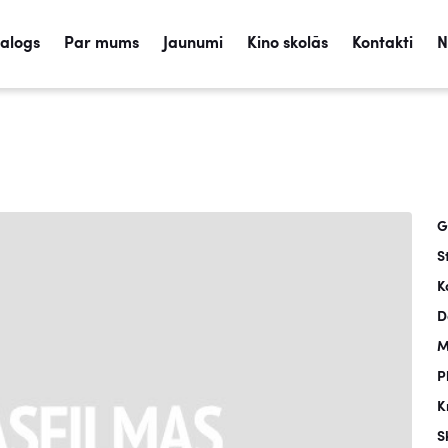
talogs
Par mums
Jaunumi
Kino skolās
Kontakti
N
G
S
K
D
M
P
K
S