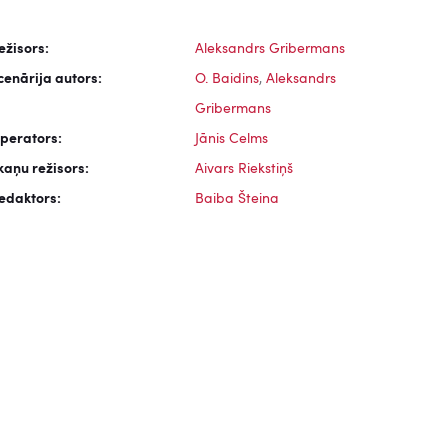
ežisors:
Aleksandrs Gribermans
cenārija autors:
O. Baidins
,
Aleksandrs
Gribermans
perators:
Jānis Celms
kaņu režisors:
Aivars Riekstiņš
edaktors:
Baiba Šteina