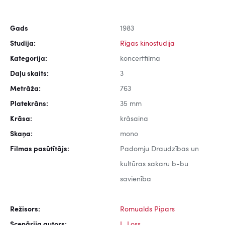
Gads
1983
Studija:
Rīgas kinostudija
Kategorija:
koncertfilma
Daļu skaits:
3
Metrāža:
763
Platekrāns:
35 mm
Krāsa:
krāsaina
Skaņa:
mono
Filmas pasūtītājs:
Padomju Draudzības un
kultūras sakaru b-bu
savienība
Režisors:
Romualds Pipars
Scenārija autors:
L. Loss