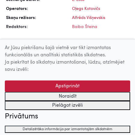
Operators:
Oļegs Kotovičs
Skaņu režisors:
Alfrēds Višņevskis
Redaktors:
Baiba Šteina
Ar Jūsu piekrišanu šajā vietnē var tikt izmantotas
funkcionālās un analītiski statistikās sīkdatnes.
Ja piekrītat šo sīkdatņu izmantošanai, lūdzu, atzīmējiet
Uz augšu
savu izvēli:
© 2026 Nacionālais Kino centrs, Kultūras informācijas sistēmu
Apstiprināt
centrs. Sadarbības partneris: Latvijas Valsts
kinofotofonodokumentu arhīvs.
Noraidīt
Pielāgot izvēli
Privātums
Detalizētāka informācija par izmantotajām sīkdatnēm