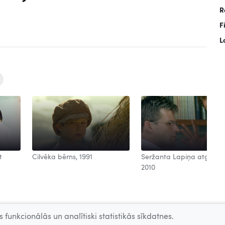
R
F
L
t
Cilvēka bērns, 1991
Seržanta Lapiņa atgrieša
2010
 funkcionālās un analītiski statistikās sīkdatnes.