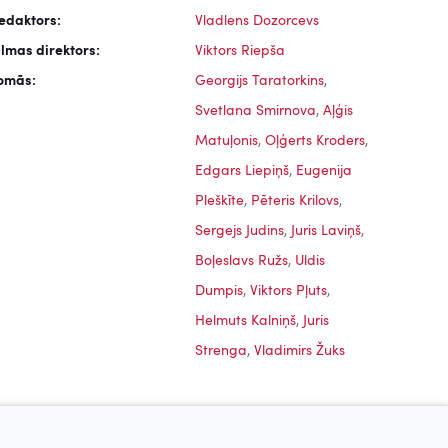
edaktors:
Vladlens Dozorcevs
ilmas direktors:
Viktors Riepša
omās:
Georgijs Taratorkins
,
Svetlana Smirnova
,
Aļģis
Matuļonis
,
Oļģerts Kroders
,
Edgars Liepiņš
,
Eugenija
Pleškīte
,
Pēteris Krilovs
,
Sergejs Judins
,
Juris Laviņš
,
Boļeslavs Ružs
,
Uldis
Dumpis
,
Viktors Pļuts
,
nās,
Ceplis, 1972
Sprīdītis, 1985
Helmuts Kalniņš
,
Juris
Strenga
,
Vladimirs Žuks