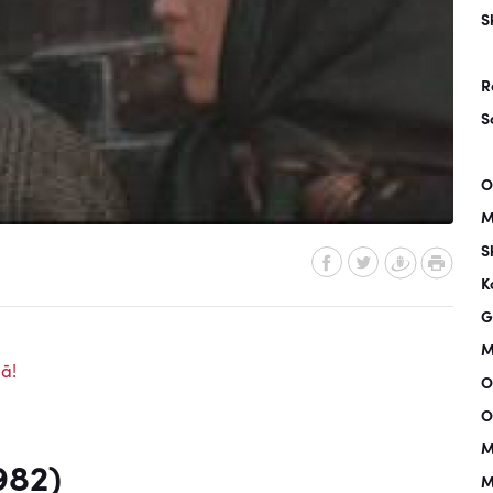
S
R
S
O
M
S
K
G
M
ā!
O
O
M
982)
M