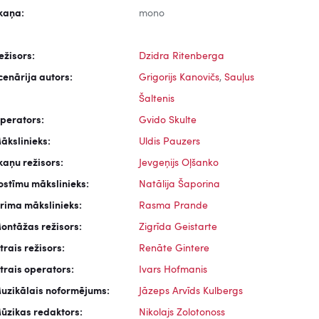
kaņa:
mono
ežisors:
Dzidra Ritenberga
cenārija autors:
Grigorijs Kanovičs
,
Sauļus
Šaltenis
perators:
Gvido Skulte
ākslinieks:
Uldis Pauzers
kaņu režisors:
Jevgeņijs Oļšanko
ostīmu mākslinieks:
Natālija Šaporina
rima mākslinieks:
Rasma Prande
ontāžas režisors:
Zigrīda Geistarte
trais režisors:
Renāte Gintere
trais operators:
Ivars Hofmanis
uzikālais noformējums:
Jāzeps Arvīds Kulbergs
ūzikas redaktors:
Nikolajs Zolotonoss