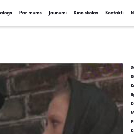
talogs
Par mums
Jaunumi
Kino skolās
Kontakti
N
G
S
K
I
D
M
P
K