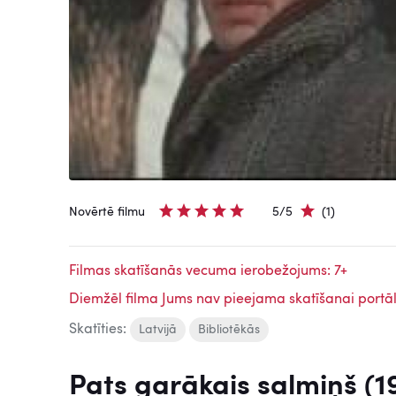
Novērtē filmu
5/5
(1)
Filmas skatīšanās vecuma ierobežojums: 7+
Diemžēl filma Jums nav pieejama skatīšanai portāl
Skatīties:
Latvijā
Bibliotēkās
Pats garākais salmiņš (1