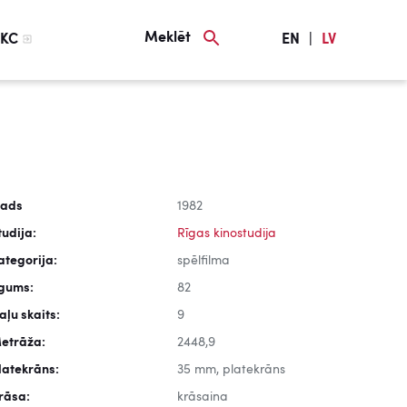
Meklēt
KC
EN
|
LV
ads
1982
tudija:
Rīgas kinostudija
ategorija:
spēlfilma
lgums:
82
aļu skaits:
9
etrāža:
2448,9
latekrāns:
35 mm, platekrāns
rāsa:
krāsaina