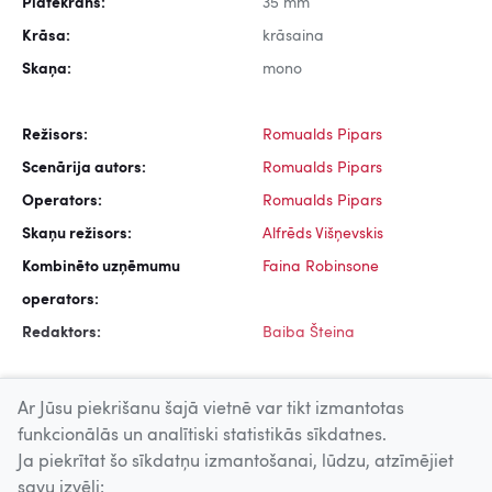
Platekrāns:
35 mm
Krāsa:
krāsaina
Skaņa:
mono
Režisors:
Romualds Pipars
Scenārija autors:
Romualds Pipars
Operators:
Romualds Pipars
Skaņu režisors:
Alfrēds Višņevskis
Kombinēto uzņēmumu
Faina Robinsone
operators:
Redaktors:
Baiba Šteina
Ar Jūsu piekrišanu šajā vietnē var tikt izmantotas
funkcionālās un analītiski statistikās sīkdatnes.
Ja piekrītat šo sīkdatņu izmantošanai, lūdzu, atzīmējiet
Uz augšu
savu izvēli: