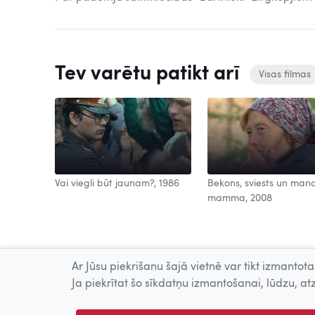
Tev varētu patikt arī
Visas filmas
Vai viegli būt jaunam?, 1986
Bekons, sviests un man
mamma, 2008
Ar Jūsu piekrišanu šajā vietnē var tikt izmantotas
Ja piekrītat šo sīkdatņu izmantošanai, lūdzu, atz