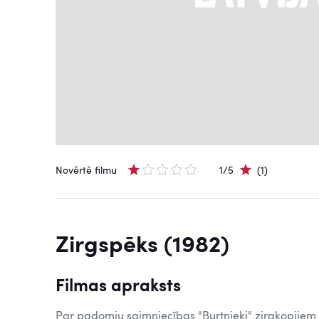
Novērtē filmu
1/5
(1)
Zirgspēks (1982)
Filmas apraksts
Par padomju saimniecības "Burtnieki" zirgkopjiem 