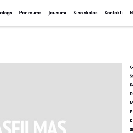
talogs
Par mums
Jaunumi
Kino skolās
Kontakti
N
G
S
K
D
M
P
K
S