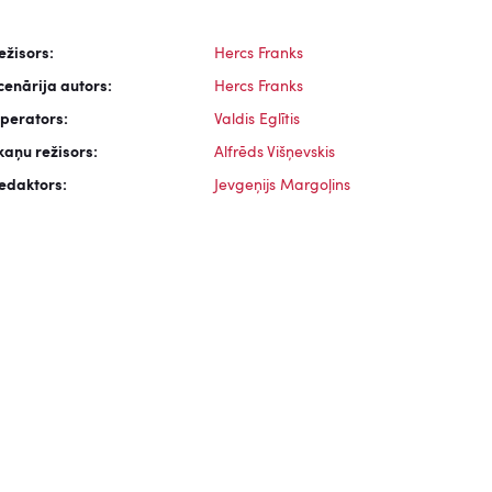
ežisors:
Hercs Franks
cenārija autors:
Hercs Franks
perators:
Valdis Eglītis
kaņu režisors:
Alfrēds Višņevskis
edaktors:
Jevgeņijs Margoļins