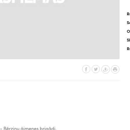
R
S
O
S
R
- Bērziņu ģimenes brigādi.