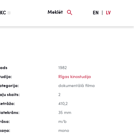
Meklēt
KC
EN
|
LV
ads
1982
tudija:
Rīgas kinostudija
ategorija:
dokumentālā filma
aļu skaits:
2
etrāža:
410,2
latekrāns:
35 mm
rāsa:
m/b
kaņa:
mono