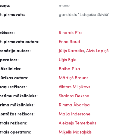
kaņa:
mono
it. pirmavots:
garstāsts "Lidojošie šķīvīši"
ežisors:
Rihards Pīks
it. pirmavota autors:
Enno Raud
cenārija autors:
Jūlijs Karasiks
,
Alvis Lapiņš
perators:
Uģis Egle
ākslinieks:
Baiba Pika
ūzikas autors:
Mārtiņš Brauns
kaņu režisors:
Viktors Miļņikovs
ostīmu mākslinieks:
Skaidra Deksne
rima mākslinieks:
Rimma Āboltiņa
ontāžas režisors:
Maija Indersone
trais režisors:
Aleksejs Temerbeks
trais operators:
Miķelis Masaļskis