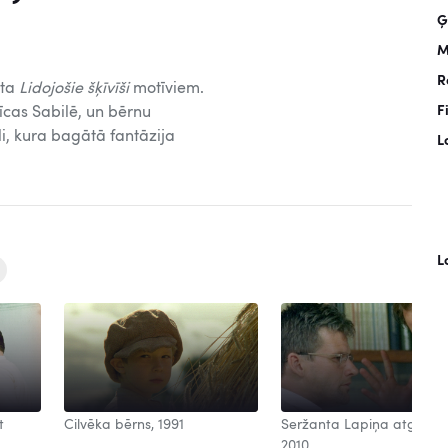
Ģ
M
R
sta
Lidojošie šķīvīši
motīviem.
F
īcas Sabilē, un bērnu
i, kura bagātā fantāzija
L
L
t
Cilvēka bērns, 1991
Seržanta Lapiņa atgrieša
2010