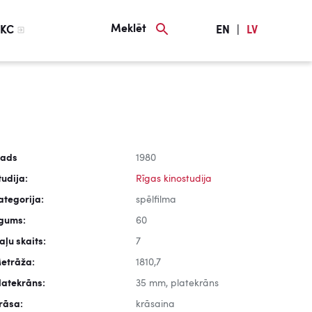
Meklēt
KC
EN
|
LV
ads
1980
tudija:
Rīgas kinostudija
ategorija:
spēlfilma
lgums:
60
aļu skaits:
7
etrāža:
1810,7
latekrāns:
35 mm, platekrāns
rāsa:
krāsaina