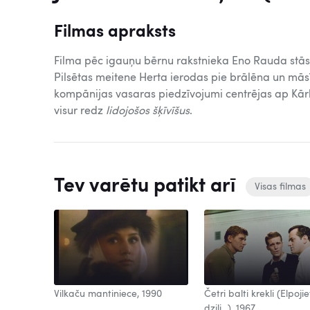
Filmas apraksts
Filma pēc igauņu bērnu rakstnieka Eno Rauda stā
Pilsētas meitene Herta ierodas pie brālēna un mās
kompānijas vasaras piedzīvojumi centrējas ap Kārl
visur redz
lidojošos šķīvīšus
.
Tev varētu patikt arī
Visas filmas
Vilkaču mantiniece, 1990
Četri balti krekli (Elpojie
dziļi...), 1967