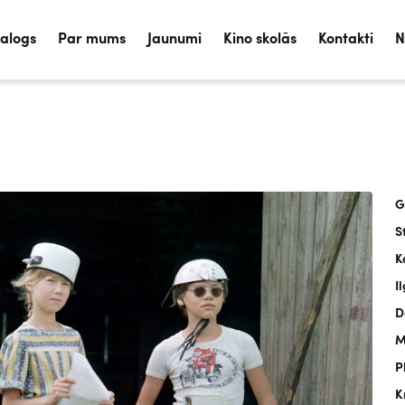
talogs
Par mums
Jaunumi
Kino skolās
Kontakti
N
G
S
K
I
D
M
P
K