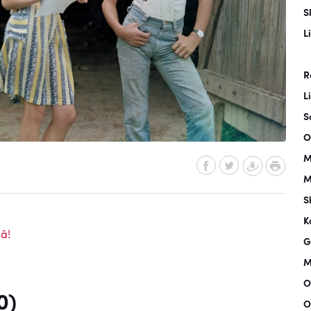
S
L
R
L
S
O
M
M
S
K
ā!
G
M
O
0)
O