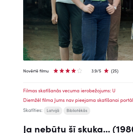
Novērtē filmu
3.9/5
(25)
Filmas skatīšanās vecuma ierobežojums: U
Diemžēl filma Jums nav pieejama skatīšanai portāl
Skatīties:
Latvijā
Bibliotēkās
Ja nebūtu šī skuķa... (198