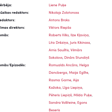
ērbēja:
Liene Puķe
ūzikas redaktors:
Nikolajs Zolotonoss
edaktors:
Antons Broks
ilmas direktors:
Viktors Riepša
omās:
Roberts Vilks
,
Ilze Kļaviņa
,
Lita Drēziņa
,
Juris Kikinass
,
Arnis Saulītis
,
Vilmārs
Sokolovs
,
Dinārs Stundiņš
omās/Epizodēs:
Romualds Ancāns
,
Helga
Dancberga
,
Maija Eglīte
,
Rasma Garne
,
Aija
Kažoka
,
Līga Liepiņa
,
Pēteris Liepiņš
,
Milda Puķe
,
Sandra Volšteine
,
Egons
nās,
Ceplis, 1972
Sprīdītis, 1985
Beseris