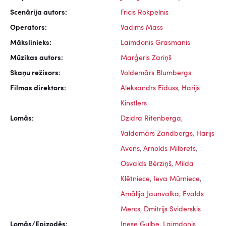
Scenārija autors:
Fricis Rokpelnis
Operators:
Vadims Mass
Mākslinieks:
Laimdonis Grasmanis
Mūzikas autors:
Marģeris Zariņš
Skaņu režisors:
Voldemārs Blumbergs
Filmas direktors:
Aleksandrs Eiduss
,
Harijs
Kinstlers
Lomās:
Dzidra Ritenberga
,
Valdemārs Zandbergs
,
Harijs
Avens
,
Arnolds Milbrets
,
Osvalds Bērziņš
,
Milda
Klētniece
,
Ieva Mūrniece
,
Amālija Jaunvalka
,
Ēvalds
Mercs
,
Dmitrijs Sviderskis
Lomās/Epizodēs:
Inese Gulbe
,
Laimdonis