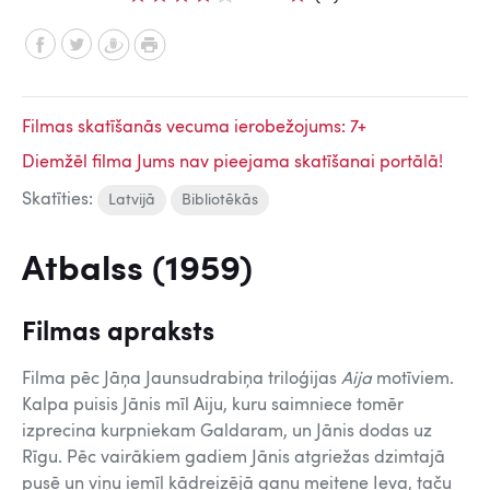
Filmas skatīšanās vecuma ierobežojums: 7+
Diemžēl filma Jums nav pieejama skatīšanai portālā!
Skatīties:
Latvijā
Bibliotēkās
Atbalss (1959)
Filmas apraksts
Filma pēc Jāņa Jaunsudrabiņa triloģijas
Aija
motīviem.
Kalpa puisis Jānis mīl Aiju, kuru saimniece tomēr
izprecina kurpniekam Galdaram, un Jānis dodas uz
Rīgu. Pēc vairākiem gadiem Jānis atgriežas dzimtajā
pusē un viņu iemīl kādreizējā ganu meitene Ieva, taču