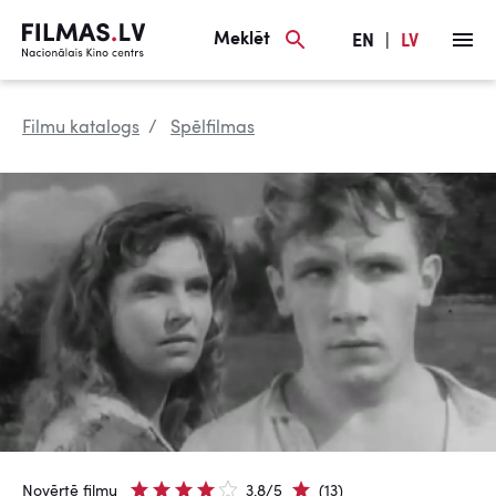
Meklēt
EN
|
LV
Filmu katalogs
Spēlfilmas
Novērtē filmu
3.8/5
(13)