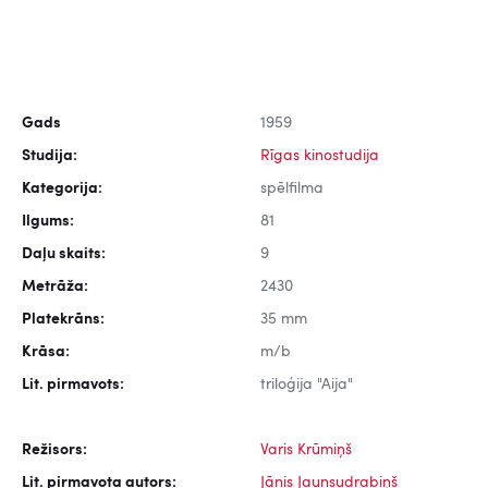
Gads
1959
Studija:
Rīgas kinostudija
Kategorija:
spēlfilma
Ilgums:
81
Daļu skaits:
9
Metrāža:
2430
Platekrāns:
35 mm
Krāsa:
m/b
Lit. pirmavots:
triloģija "Aija"
Režisors:
Varis Krūmiņš
Lit. pirmavota autors:
Jānis Jaunsudrabiņš