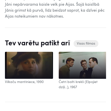
Jāni nepārvarama kaisle velk pie Aijas. Šajā kaislībā
Jānis grimst kā purvā, līdz beidzot saprot, ka dzīvei pēc
Aijas noteikumiem nav nākotnes.
Tev varētu patikt arī
Visas filmas
Vilkaču mantiniece, 1990
Četri balti krekli (Elpojiet
dziļi...), 1967