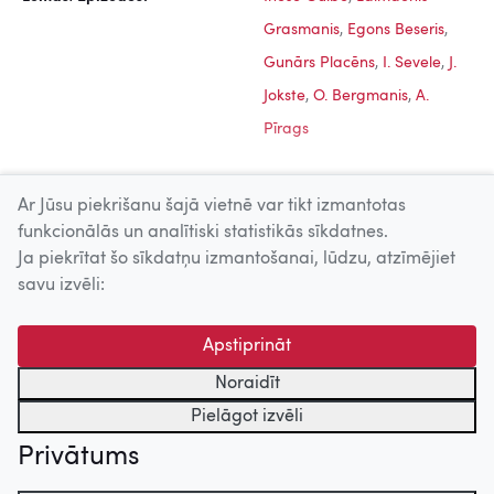
Grasmanis
,
Egons Beseris
,
Gunārs Placēns
,
I. Sevele
,
J.
Jokste
,
O. Bergmanis
,
A.
Pīrags
Ar Jūsu piekrišanu šajā vietnē var tikt izmantotas
funkcionālās un analītiski statistikās sīkdatnes.
Ja piekrītat šo sīkdatņu izmantošanai, lūdzu, atzīmējiet
Uz augšu
savu izvēli:
© 2026 Nacionālais Kino centrs, Kultūras informācijas sistēmu
Apstiprināt
centrs. Sadarbības partneris: Latvijas Valsts
kinofotofonodokumentu arhīvs.
Noraidīt
Pielāgot izvēli
Privātums