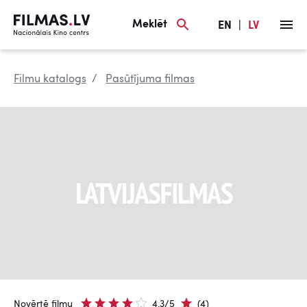
Meklēt
EN
|
LV
Filmu katalogs
Pasūtījuma filmas
Novērtē filmu
4.3/5
(4)