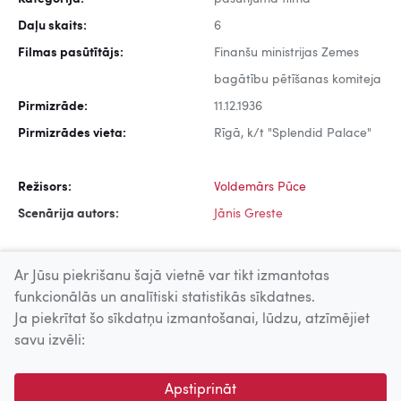
Daļu skaits:
6
Filmas pasūtītājs:
Finanšu ministrijas Zemes
bagātību pētīšanas komiteja
Pirmizrāde:
11.12.1936
Pirmizrādes vieta:
Rīgā, k/t "Splendid Palace"
Režisors:
Voldemārs Pūce
Scenārija autors:
Jānis Greste
Ar Jūsu piekrišanu šajā vietnē var tikt izmantotas
funkcionālās un analītiski statistikās sīkdatnes.
Ja piekrītat šo sīkdatņu izmantošanai, lūdzu, atzīmējiet
Uz augšu
savu izvēli:
© 2026 Nacionālais Kino centrs, Kultūras informācijas sistēmu
Apstiprināt
centrs. Sadarbības partneris: Latvijas Valsts