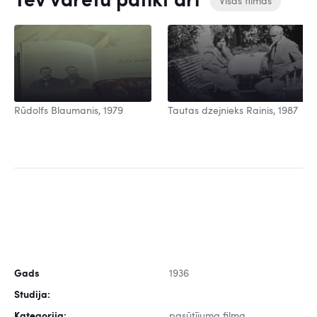
Tev varētu patikt arī
Visas filmas
Rūdolfs Blaumanis, 1979
Tautas dzejnieks Rainis, 1987
Gads
1936
Studija:
Kategorija:
pasūtījuma filma