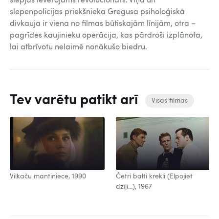
slēpjas ievērojams revolucionārs. Viņa un
slepenpolicijas priekšnieka Gregusa psiholoģiskā
divkauja ir viena no filmas būtiskajām līnijām, otra –
pagrīdes kaujinieku operācija, kas pārdroši izplānota,
lai atbrīvotu nelaimē nonākušo biedru.
Tev varētu patikt arī
Visas filmas
Vilkaču mantiniece, 1990
Četri balti krekli (Elpojiet
dziļi...), 1967