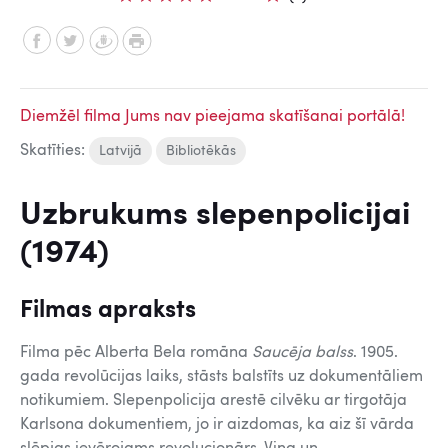
Diemžēl filma Jums nav pieejama skatīšanai portālā!
Skatīties:
Latvijā
Bibliotēkās
Uzbrukums slepenpolicijai
(1974)
Filmas apraksts
Filma pēc Alberta Bela romāna
Saucēja balss
. 1905.
gada revolūcijas laiks, stāsts balstīts uz dokumentāliem
notikumiem. Slepenpolicija arestē cilvēku ar tirgotāja
Karlsona dokumentiem, jo ir aizdomas, ka aiz šī vārda