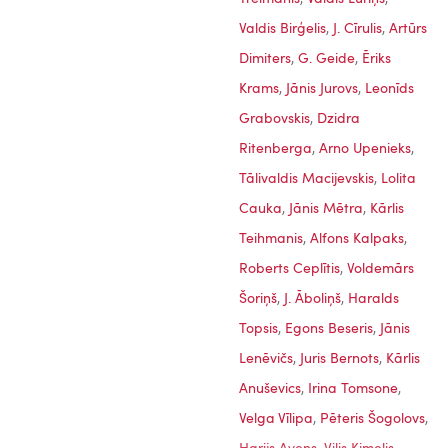
Valdis Birģelis
,
J. Cīrulis
,
Artūrs
Dimiters
,
G. Geide
,
Ēriks
Krams
,
Jānis Jurovs
,
Leonīds
Grabovskis
,
Dzidra
Ritenberga
,
Arno Upenieks
,
Tālivaldis Macijevskis
,
Lolita
Cauka
,
Jānis Mētra
,
Kārlis
Teihmanis
,
Alfons Kalpaks
,
Roberts Ceplītis
,
Voldemārs
Šoriņš
,
J. Āboliņš
,
Haralds
Topsis
,
Egons Beseris
,
Jānis
Lenēvičs
,
Juris Bernots
,
Kārlis
Anuševics
,
Irina Tomsone
,
Velga Vīlipa
,
Pēteris Šogolovs
,