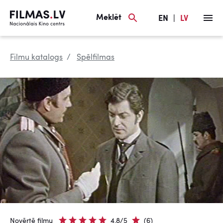
Meklēt
EN
|
LV
Filmu katalogs
Spēlfilmas
Novērtē filmu
4.8/5
(6)