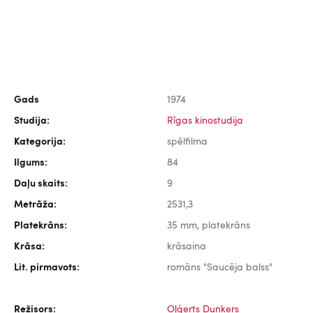
Gads
1974
Studija:
Rīgas kinostudija
Kategorija:
spēlfilma
Ilgums:
84
Daļu skaits:
9
Metrāža:
2531,3
Platekrāns:
35 mm, platekrāns
Krāsa:
krāsaina
Lit. pirmavots:
romāns "Saucēja balss"
Režisors:
Oļģerts Dunkers