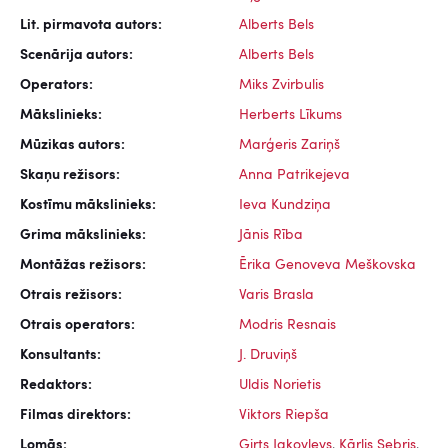
Lit. pirmavota autors:
Alberts Bels
Scenārija autors:
Alberts Bels
Operators:
Miks Zvirbulis
Mākslinieks:
Herberts Līkums
Mūzikas autors:
Marģeris Zariņš
Skaņu režisors:
Anna Patrikejeva
Kostīmu mākslinieks:
Ieva Kundziņa
Grima mākslinieks:
Jānis Rība
Montāžas režisors:
Ērika Genoveva Meškovska
Otrais režisors:
Varis Brasla
Otrais operators:
Modris Resnais
Konsultants:
J. Druviņš
Redaktors:
Uldis Norietis
Filmas direktors:
Viktors Riepša
Lomās:
Ģirts Jakovļevs
,
Kārlis Sebris
,