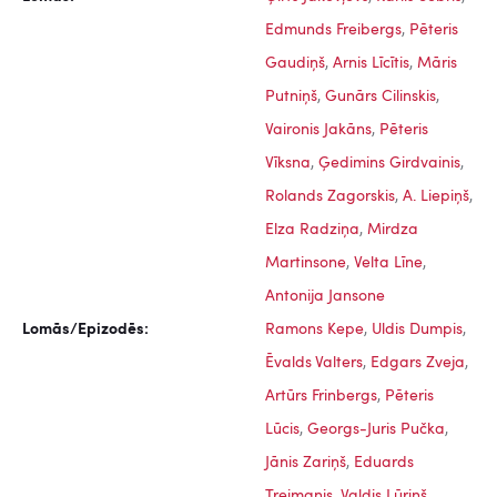
Edmunds Freibergs
,
Pēteris
Gaudiņš
,
Arnis Līcītis
,
Māris
Putniņš
,
Gunārs Cilinskis
,
Vaironis Jakāns
,
Pēteris
Vīksna
,
Ģedimins Girdvainis
,
Rolands Zagorskis
,
A. Liepiņš
,
Elza Radziņa
,
Mirdza
Martinsone
,
Velta Līne
,
Antonija Jansone
Lomās/Epizodēs:
Ramons Kepe
,
Uldis Dumpis
,
Ēvalds Valters
,
Edgars Zveja
,
Artūrs Frinbergs
,
Pēteris
Lūcis
,
Georgs-Juris Pučka
,
Jānis Zariņš
,
Eduards
Treimanis
,
Valdis Lūriņš
,