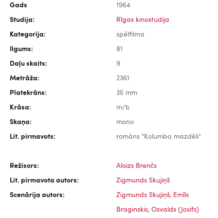
Gads
1964
Studija:
Rīgas kinostudija
Kategorija:
spēlfilma
Ilgums:
81
Daļu skaits:
9
Metrāža:
2361
Platekrāns:
35 mm
Krāsa:
m/b
Skaņa:
mono
Lit. pirmavots:
romāns "Kolumba mazdēli"
Režisors:
Aloizs Brenčs
Lit. pirmavota autors:
Zigmunds Skujiņš
Scenārija autors:
Zigmunds Skujiņš
,
Emīls
Braginskis
,
Osvalds (Josifs)