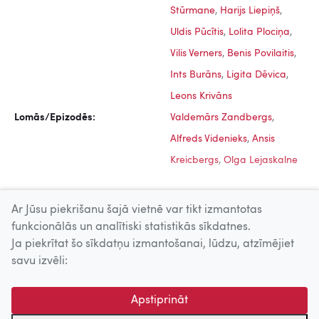
Stūrmane
,
Harijs Liepiņš
,
Uldis Pūcītis
,
Lolita Plociņa
,
Vilis Verners
,
Benis Povilaitis
,
Ints Burāns
,
Ligita Dēvica
,
Leons Krivāns
Lomās/Epizodēs:
Valdemārs Zandbergs
,
Alfreds Videnieks
,
Ansis
Kreicbergs
,
Olga Lejaskalne
Ar Jūsu piekrišanu šajā vietnē var tikt izmantotas
funkcionālās un analītiski statistikās sīkdatnes.
Ja piekrītat šo sīkdatņu izmantošanai, lūdzu, atzīmējiet
Uz augšu
savu izvēli:
© 2026 Nacionālais Kino centrs, Kultūras informācijas sistēmu
Apstiprināt
centrs. Sadarbības partneris: Latvijas Valsts