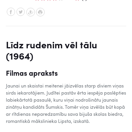
Līdz rudenim vēl tālu
(1964)
Filmas apraksts
Jaunai un skaistai meitenei jāizvēlas starp diviem viņas
sirds iekarotājiem. Judītei pastāv ērta iespēja paslēpties
labiekārtotā pasaulē, kuru viņai nodrošinātu jaunais
zinātņu kandidāts Šumskis. Tomēr viņa izvēlās būt kopā
ar rītdienas neparedzamību sava bijuša skolas biedra,
romantiskā mākslinieka Lipsta, izskatā.