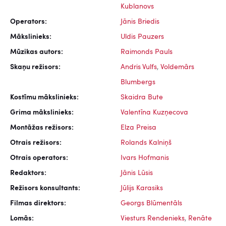
Kublanovs
Operators:
Jānis Briedis
Mākslinieks:
Uldis Pauzers
Mūzikas autors:
Raimonds Pauls
Skaņu režisors:
Andris Vulfs
,
Voldemārs
Blumbergs
Kostīmu mākslinieks:
Skaidra Bute
Grima mākslinieks:
Valentīna Kuzņecova
Montāžas režisors:
Elza Preisa
Otrais režisors:
Rolands Kalniņš
Otrais operators:
Ivars Hofmanis
Redaktors:
Jānis Lūsis
Režisors konsultants:
Jūlijs Karasiks
Filmas direktors:
Georgs Blūmentāls
Lomās:
Viesturs Rendenieks
,
Renāte