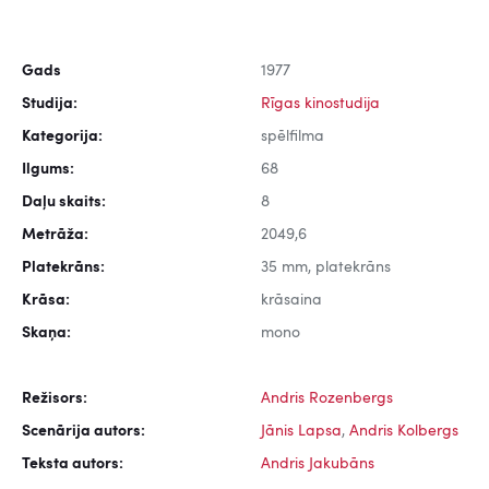
Gads
1977
Studija:
Rīgas kinostudija
Kategorija:
spēlfilma
Ilgums:
68
Daļu skaits:
8
Metrāža:
2049,6
Platekrāns:
35 mm, platekrāns
Krāsa:
krāsaina
Skaņa:
mono
Režisors:
Andris Rozenbergs
Scenārija autors:
Jānis Lapsa
,
Andris Kolbergs
Teksta autors:
Andris Jakubāns