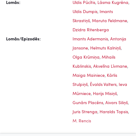
Lomās:
Uldis Pūcītis
,
Lāsma Kugrēna
,
Uldis Dumpis
,
Imants
Skrastiņš
,
Maruta Feldmane
,
Dzidra Ritenberga
Lomās/Epizodēs:
Imants Adermanis
,
Antonija
Jansone
,
Helmuts Kalniņš
,
Olga Krūmiņa
,
Mihails
Kublinskis
,
Akvelīna Līvmane
,
Maiga Mainiece
,
Kārlis
Stulpiņš
,
Ēvalds Valters
,
Ieva
Mūrniece
,
Harijs Misiņš
,
Gunārs Placēns
,
Aivars Siliņš
,
Juris Strenga
,
Haralds Topsis
,
M. Rencis