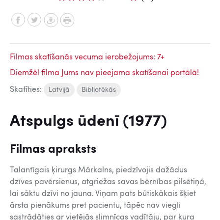
Filmas skatīšanās vecuma ierobežojums: 7+
Diemžēl filma Jums nav pieejama skatīšanai portālā!
Skatīties:
Latvijā
Bibliotēkās
Atspulgs ūdenī (1977)
Filmas apraksts
Talantīgais ķirurgs Mārkalns, piedzīvojis dažādus
dzīves pavērsienus, atgriežas savas bērnības pilsētiņā,
lai sāktu dzīvi no jauna. Viņam pats būtiskākais šķiet
ārsta pienākums pret pacientu, tāpēc nav viegli
sastrādāties ar vietējās slimnīcas vadītāju, par kura