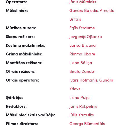
Operators:
Jānis Mūrnieks
Mākslinieks:
Gunārs Balodis
,
Arnolds
Britāls
Mūzikas autors:
Egīls Straume
Skaņu režisors:
Jevgeņijs Oļšanko
Kostīmu mākslinieks:
Larisa Brauna
Grima mākslinieks:
Rimma Ubare
Montāžas režisors:
Liene Bāliņa
Otrais režisors:
Biruta Zande
Otrais operators:
Ivars Hofmanis
,
Gunārs
Krievs
Ģērbēja:
Liene Puķe
Redaktors:
Jānis Rokpelnis
Mākslinieciskais vadītājs:
Jūlijs Karasiks
Filmas direktors:
Georgs Blūmentāls