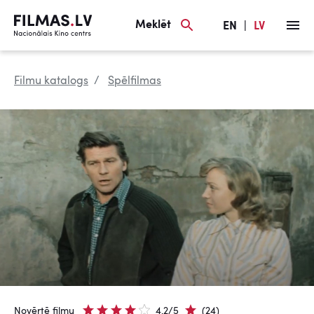
Meklēt
EN
|
LV
Filmu katalogs
Spēlfilmas
Novērtē filmu
4.2/5
(24)