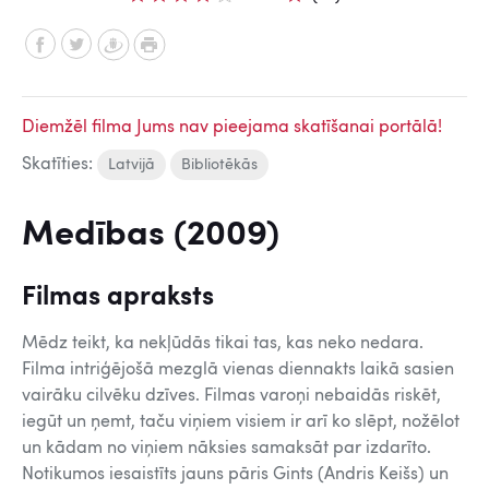
Diemžēl filma Jums nav pieejama skatīšanai portālā!
Skatīties:
Latvijā
Bibliotēkās
Medības (2009)
Filmas apraksts
Mēdz teikt, ka nekļūdās tikai tas, kas neko nedara.
Filma intriģējošā mezglā vienas diennakts laikā sasien
vairāku cilvēku dzīves. Filmas varoņi nebaidās riskēt,
iegūt un ņemt, taču viņiem visiem ir arī ko slēpt, nožēlot
un kādam no viņiem nāksies samaksāt par izdarīto.
Notikumos iesaistīts jauns pāris Gints (Andris Keišs) un