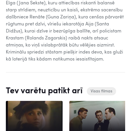
Elga (Jana Sekste), kuru attiecības riskanti balansē
starp strīdiem, neuzticību un kaisli, ekstrēmo sacensību
dalībniece Renāte (Guna Zariņa), kura cenšas pārvarēt
rūgtumu pret dzīvi, vīriešu iekarotāja Aija (Santa
Didžus), kurai dzīve ir bezrūpīga ballīte, arī policistam
Krastam (Rolands Zagorskis) raibā nakts atsauc
atmiņas, ko viņš vislabprātāk būtu vēlējies aizmirst.
Kriminālu spriedzi stāstam piešķir indes deva, kas gluži
kā loterijā tiks kādam notikumos iesaistītajam.
Tev varētu patikt arī
Visas filmas