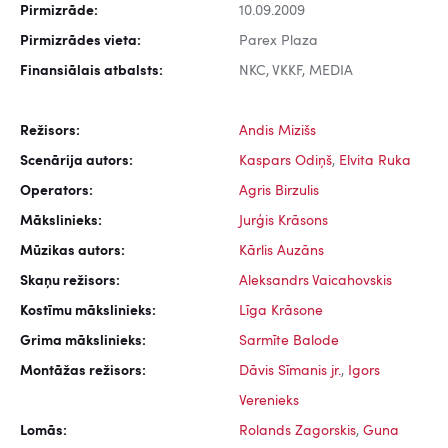
Pirmizrāde:
10.09.2009
Pirmizrādes vieta:
Parex Plaza
Finansiālais atbalsts:
NKC, VKKF, MEDIA
Režisors:
Andis Mizišs
Scenārija autors:
Kaspars Odiņš
,
Elvita Ruka
Operators:
Agris Birzulis
Mākslinieks:
Jurģis Krāsons
Mūzikas autors:
Kārlis Auzāns
Skaņu režisors:
Aleksandrs Vaicahovskis
Kostīmu mākslinieks:
Līga Krāsone
Grima mākslinieks:
Sarmīte Balode
Montāžas režisors:
Dāvis Sīmanis jr.
,
Igors
Verenieks
Lomās:
Rolands Zagorskis
,
Guna