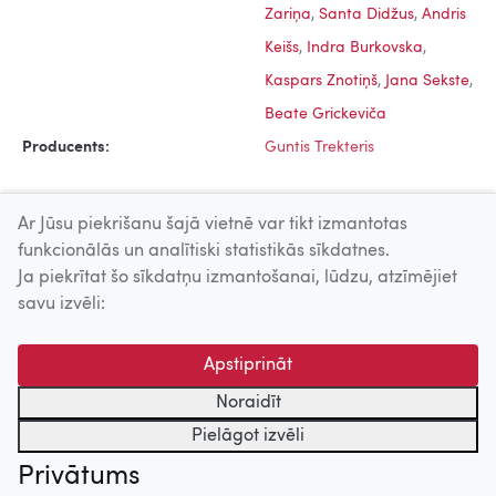
Zariņa
,
Santa Didžus
,
Andris
Keišs
,
Indra Burkovska
,
Kaspars Znotiņš
,
Jana Sekste
,
Beate Grickeviča
Producents:
Guntis Trekteris
Ar Jūsu piekrišanu šajā vietnē var tikt izmantotas
funkcionālās un analītiski statistikās sīkdatnes.
Ja piekrītat šo sīkdatņu izmantošanai, lūdzu, atzīmējiet
Uz augšu
savu izvēli:
© 2026 Nacionālais Kino centrs, Kultūras informācijas sistēmu
Apstiprināt
centrs. Sadarbības partneris: Latvijas Valsts
kinofotofonodokumentu arhīvs.
Noraidīt
Pielāgot izvēli
Privātums