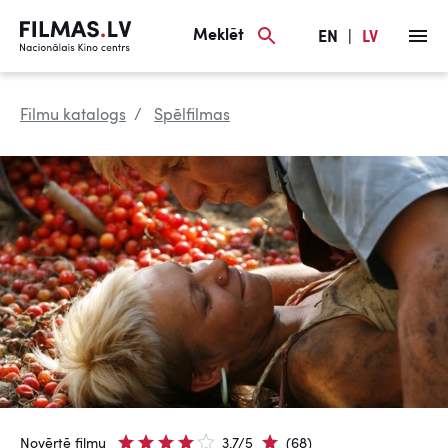
Meklēt
EN
|
LV
Filmu katalogs
Spēlfilmas
Novērtē filmu
3.7/5
(68)