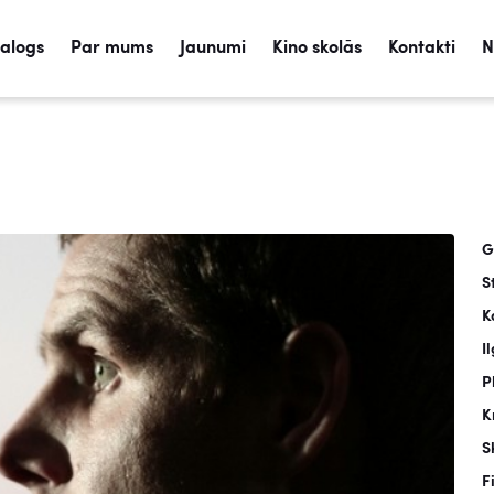
talogs
Par mums
Jaunumi
Kino skolās
Kontakti
N
G
S
K
I
P
K
S
F