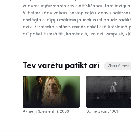
zudums ir jāizmanto sevis attīstīšanai. Tamlīdzīgus
Vilhelms kādu vakaru sastop ceļā uz savu naktssar
noslēgtais, rūpju māktais jauneklis iet daudz radik
dzīvi. Groteskais stāsts risinās askētiskā krēslainā
arī paliek tumsā tīti, kamēr citi, izniruši virspusē, k
Tev varētu patikt arī
Visas filmas
Baltie zvani, 1961
2008
Akmeņi (Elementi ), 2008