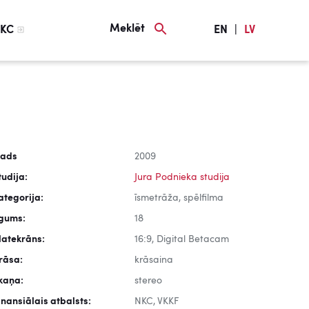
Meklēt
KC
EN
|
LV
ads
2009
tudija:
Jura Podnieka studija
ategorija:
īsmetrāža, spēlfilma
lgums:
18
latekrāns:
16:9, Digital Betacam
rāsa:
krāsaina
kaņa:
stereo
inansiālais atbalsts:
NKC, VKKF