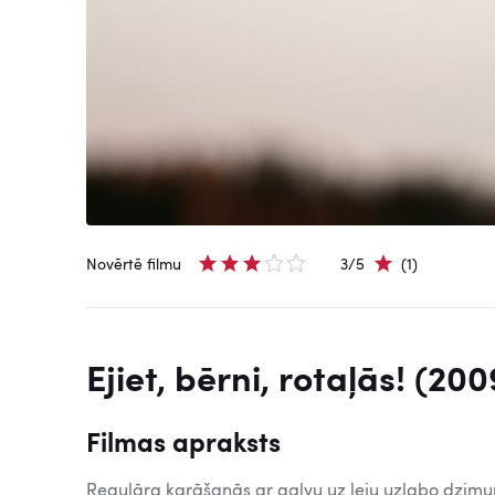
Novērtē filmu
3/5
(1)
Ejiet, bērni, rotaļās! (200
Filmas apraksts
Regulāra karāšanās ar galvu uz leju uzlabo dzimu