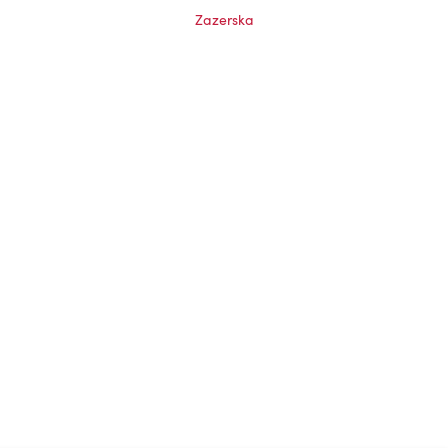
Zazerska
Klusums (Elementi), 2009
Vienīgā fotogrāfija, 2008