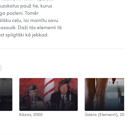
 uzskatus pauž tie, kurus
ga posteni. Tomēr
ālāku ceļu, lai mainītu savu
 pasaulē. Daži tās elementi tā
ļūst spilgtāki kā jebkad.
Kāzas, 2000
Ūdens (Elementi), 2006