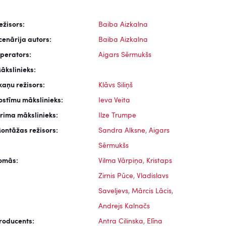
ežisors:
Baiba Aizkalna
cenārija autors:
Baiba Aizkalna
perators:
Aigars Sērmukšs
ākslinieks:
kaņu režisors:
Klāvs Siliņš
ostīmu mākslinieks:
Ieva Veita
rima mākslinieks:
Ilze Trumpe
ontāžas režisors:
Sandra Alksne
,
Aigars
Sērmukšs
omās:
Vilma Vārpiņa
,
Kristaps
Zirnis Pūce
,
Vladislavs
Saveljevs
,
Mārcis Lācis
,
Andrejs Kalnačs
roducents:
Antra Cilinska
,
Elīna