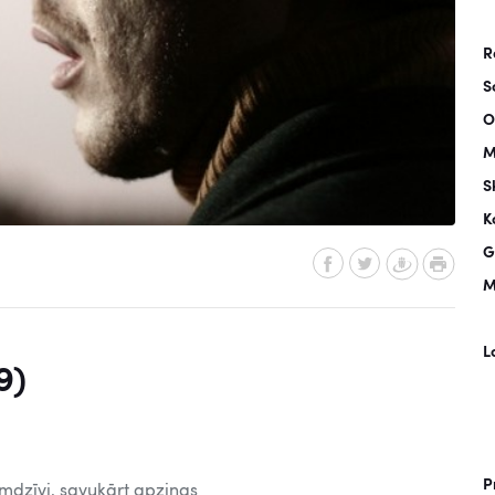
R
S
O
M
S
K
G
M
L
9)
P
mdzīvi, savukārt apziņas