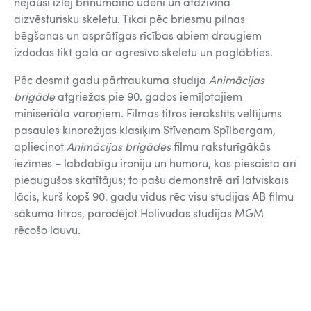
nejauši izlej brīnumaino ūdeni un atdzīvina
aizvēsturisku skeletu. Tikai pēc briesmu pilnas
bēgšanas un asprātīgas rīcības abiem draugiem
izdodas tikt galā ar agresīvo skeletu un paglābties.
Pēc desmit gadu pārtraukuma studija
Animācijas
brigāde
atgriežas pie 90. gados iemīļotajiem
miniseriāla varoņiem. Filmas titros ierakstīts veltījums
pasaules kinorežijas klasiķim Stīvenam Spīlbergam,
apliecinot
Animācijas brigādes
filmu raksturīgākās
iezīmes – labdabīgu ironiju un humoru, kas piesaista arī
pieaugušos skatītājus; to pašu demonstrē arī latviskais
lācis, kurš kopš 90. gadu vidus rēc visu studijas AB filmu
sākuma titros, parodējot Holivudas studijas MGM
rēcošo lauvu.