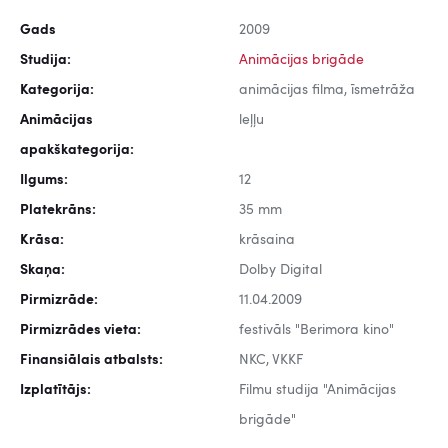
Gads
2009
Studija:
Animācijas brigāde
Kategorija:
animācijas filma, īsmetrāža
Animācijas
leļļu
apakškategorija:
Ilgums:
12
Platekrāns:
35 mm
Krāsa:
krāsaina
Skaņa:
Dolby Digital
Pirmizrāde:
11.04.2009
Pirmizrādes vieta:
festivāls "Berimora kino"
Finansiālais atbalsts:
NKC, VKKF
Izplatītājs:
Filmu studija "Animācijas
brigāde"