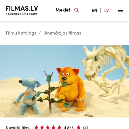
Meklēt
EN
|
LV
Filmu katalogs
Animācijas filmas
Novērtē filmu
4.8/5
(4)