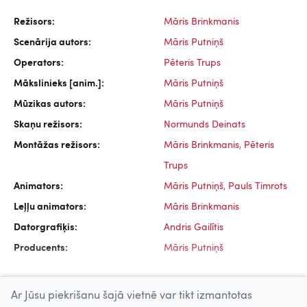
Režisors:
Māris Brinkmanis
Scenārija autors:
Māris Putniņš
Operators:
Pēteris Trups
Mākslinieks [anim.]:
Māris Putniņš
Mūzikas autors:
Māris Putniņš
Skaņu režisors:
Normunds Deinats
Montāžas režisors:
Māris Brinkmanis
,
Pēteris
Trups
Animators:
Māris Putniņš
,
Pauls Timrots
Leļļu animators:
Māris Brinkmanis
Datorgrafiķis:
Andris Gailītis
Producents:
Māris Putniņš
Ar Jūsu piekrišanu šajā vietnē var tikt izmantotas