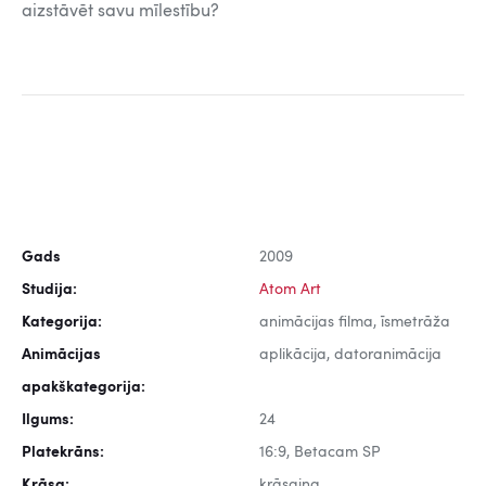
aizstāvēt savu mīlestību?
Gads
2009
Studija:
Atom Art
Kategorija:
animācijas filma, īsmetrāža
Animācijas
aplikācija, datoranimācija
apakškategorija:
Ilgums:
24
Platekrāns:
16:9, Betacam SP
Krāsa:
krāsaina