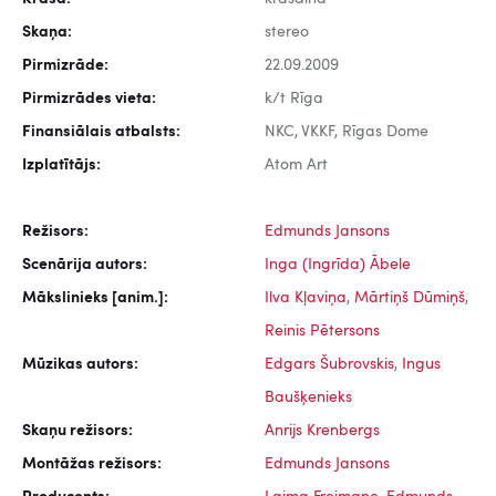
Skaņa:
stereo
Pirmizrāde:
22.09.2009
Pirmizrādes vieta:
k/t Rīga
Finansiālais atbalsts:
NKC, VKKF, Rīgas Dome
Izplatītājs:
Atom Art
Režisors:
Edmunds Jansons
Scenārija autors:
Inga (Ingrīda) Ābele
Mākslinieks [anim.]:
Ilva Kļaviņa
,
Mārtiņš Dūmiņš
,
Reinis Pētersons
Mūzikas autors:
Edgars Šubrovskis
,
Ingus
Baušķenieks
Skaņu režisors:
Anrijs Krenbergs
Montāžas režisors:
Edmunds Jansons