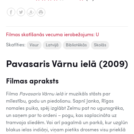
Filmas skatīšanās vecuma ierobežojums: U
Skatīties:
Visur
Latvijā
Bibliotēkās
Skolās
Pavasaris Vārnu ielā (2009)
Filmas apraksts
Filma
Pavasaris Vārnu ielā
ir muzikāls stāsts par
mīlestību, godu un piedošanu. Sapnī Janka, Rīgas
nomales puika, spēj izglābt Zelmu pat no ugunsgrēka,
un saņem par to ordeni – pogu, kas saplacināta uz
tramvaja sliedēm. Vai arī pagalmā un parkā, kur uzglūn
blakus ielas indiāņi, viņam pietiks drosmes visu priekšā