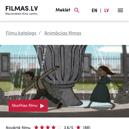
Meklēt
EN
|
LV
Filmu katalogs
Animācijas filmas
Skatīties filmu
Novērtē filmu
3.6/5
(88)