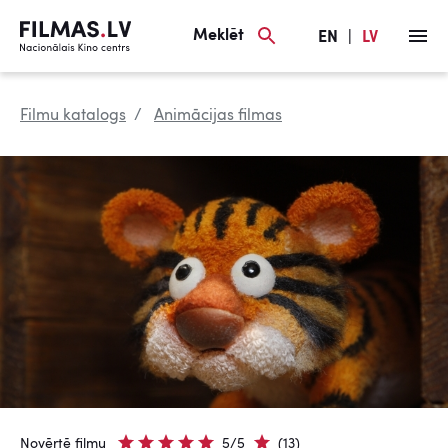
Meklēt
EN
|
LV
Filmu katalogs
Animācijas filmas
Novērtē filmu
5/5
(13)