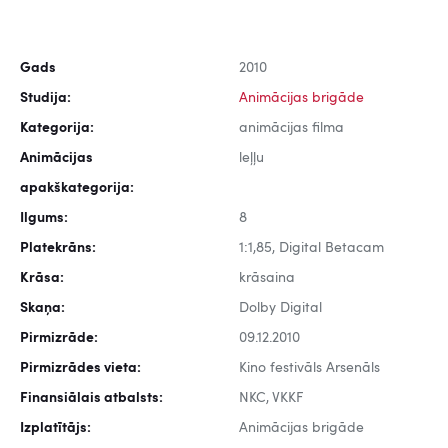
Gads
2010
Studija:
Animācijas brigāde
Kategorija:
animācijas filma
Animācijas
leļļu
apakškategorija:
Ilgums:
8
Platekrāns:
1:1,85, Digital Betacam
Krāsa:
krāsaina
Skaņa:
Dolby Digital
Pirmizrāde:
09.12.2010
Pirmizrādes vieta:
Kino festivāls Arsenāls
Finansiālais atbalsts:
NKC, VKKF
Izplatītājs:
Animācijas brigāde