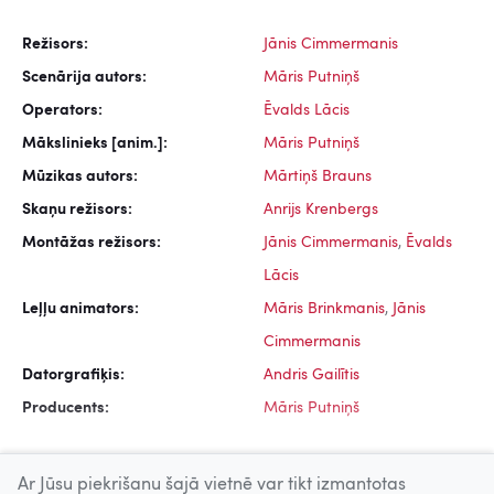
Režisors:
Jānis Cimmermanis
Scenārija autors:
Māris Putniņš
Operators:
Ēvalds Lācis
Mākslinieks [anim.]:
Māris Putniņš
Mūzikas autors:
Mārtiņš Brauns
Skaņu režisors:
Anrijs Krenbergs
Montāžas režisors:
Jānis Cimmermanis
,
Ēvalds
Lācis
Leļļu animators:
Māris Brinkmanis
,
Jānis
Cimmermanis
Datorgrafiķis:
Andris Gailītis
Producents:
Māris Putniņš
Ar Jūsu piekrišanu šajā vietnē var tikt izmantotas