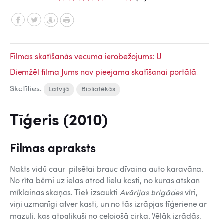
Filmas skatīšanās vecuma ierobežojums: U
Diemžēl filma Jums nav pieejama skatīšanai portālā!
Skatīties:
Latvijā
Bibliotēkās
Tīģeris (2010)
Filmas apraksts
Nakts vidū cauri pilsētai brauc dīvaina auto karavāna.
No rīta bērni uz ielas atrod lielu kasti, no kuras atskan
mīklainas skaņas. Tiek izsaukti
Avārijas brigādes
vīri,
viņi uzmanīgi atver kasti, un no tās izrāpjas tīģeriene ar
mazuli, kas atpalikuši no ceļojošā cirka. Vēlāk izrādās,