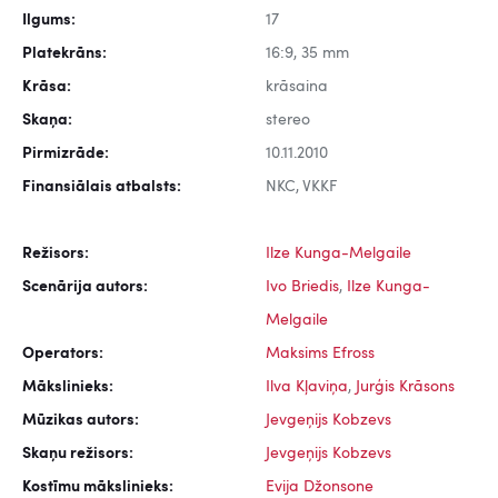
Ilgums:
17
Platekrāns:
16:9, 35 mm
Krāsa:
krāsaina
Skaņa:
stereo
Pirmizrāde:
10.11.2010
Finansiālais atbalsts:
NKC, VKKF
Režisors:
Ilze Kunga-Melgaile
Scenārija autors:
Ivo Briedis
,
Ilze Kunga-
Melgaile
Operators:
Maksims Efross
Mākslinieks:
Ilva Kļaviņa
,
Jurģis Krāsons
Mūzikas autors:
Jevgeņijs Kobzevs
Skaņu režisors:
Jevgeņijs Kobzevs
Kostīmu mākslinieks:
Evija Džonsone