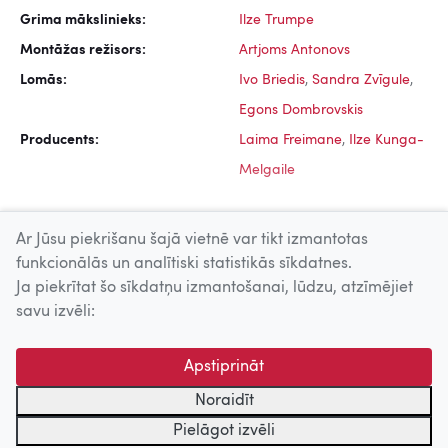
Grima mākslinieks:
Ilze Trumpe
Montāžas režisors:
Artjoms Antonovs
Lomās:
Ivo Briedis
,
Sandra Zvīgule
,
Egons Dombrovskis
Producents:
Laima Freimane
,
Ilze Kunga-
Melgaile
Ar Jūsu piekrišanu šajā vietnē var tikt izmantotas
funkcionālās un analītiski statistikās sīkdatnes.
Ja piekrītat šo sīkdatņu izmantošanai, lūdzu, atzīmējiet
Uz augšu
savu izvēli:
© 2026 Nacionālais Kino centrs, Kultūras informācijas sistēmu
Apstiprināt
centrs. Sadarbības partneris: Latvijas Valsts
kinofotofonodokumentu arhīvs.
Noraidīt
Pielāgot izvēli