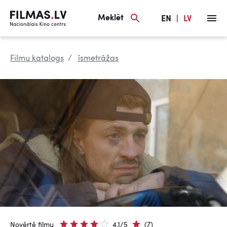
Meklēt
EN
|
LV
Filmu katalogs
īsmetrāžas
Novērtē filmu
4.1/5
(7)