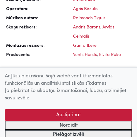
Operators:
Agris Birzulis
Mūzikas autors:
Raimonds Tiguls
Skaņu režisors:
Andris Barons
,
Arvīds
Ceļmalis
Montāžas režisors:
Gunta Ikere
Producents:
Vents Horsts
,
Elvita Ruka
Ar Jūsu piekrišanu šajā vietnē var tikt izmantotas
funkcionālās un analītiski statistikās sīkdatnes.
Ja piekrītat šo sīkdatņu izmantošanai, lūdzu, atzīmējiet
Uz augšu
savu izvēli:
© 2026 Nacionālais Kino centrs, Kultūras informācijas sistēmu
Apstiprināt
centrs. Sadarbības partneris: Latvijas Valsts
kinofotofonodokumentu arhīvs.
Noraidīt
Pielāgot izvēli