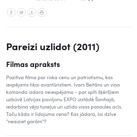
Pareizi uzlidot (2011)
Filmas apraksts
Pozitīva filma par riska cenu un patriotismu, kas
iespējams tikai avantūristiem. Ivars Beitāns un viņa
komanda izdara neiespējamo – par spīti šķēršļiem
uzbūvē Latvijas paviljonu EXPO izstādē Šanhajā,
iedarbina vēja tuneļus un uzlido visas pasaules acīs.
Taču kāda ir lidojuma cena? Kas jādara, lai dzīve
''neaiziet garām''?