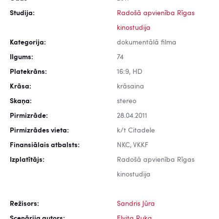
Studija:
Radošā apvienība Rīgas
kinostudija
Kategorija:
dokumentālā filma
Ilgums:
74
Platekrāns:
16:9, HD
Krāsa:
krāsaina
Skaņa:
stereo
Pirmizrāde:
28.04.2011
Pirmizrādes vieta:
k/t Citadele
Finansiālais atbalsts:
NKC, VKKF
Izplatītājs:
Radošā apvienība Rīgas
kinostudija
Režisors:
Sandris Jūra
Scenārija autors:
Elvita Ruka