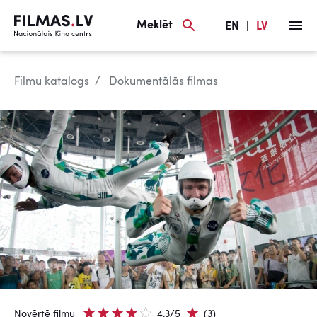
Meklēt
EN
|
LV
Filmu katalogs
Dokumentālās filmas
Novērtē filmu
4.3/5
(3)