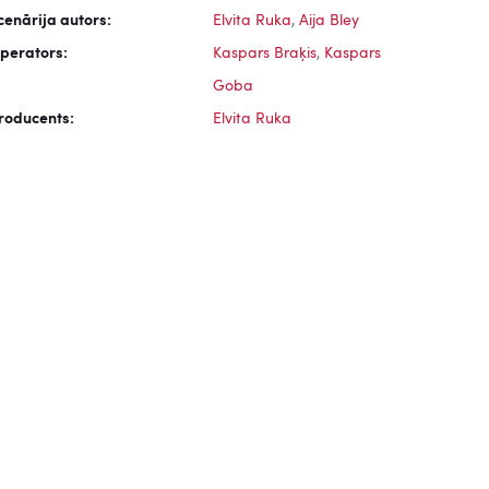
cenārija autors:
Elvita Ruka
,
Aija Bley
perators:
Kaspars Braķis
,
Kaspars
Goba
roducents:
Elvita Ruka