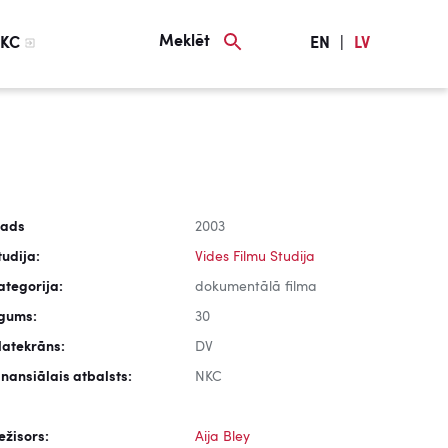
Meklēt
KC
EN
|
LV
ads
2003
tudija:
Vides Filmu Studija
ategorija:
dokumentālā filma
lgums:
30
latekrāns:
DV
inansiālais atbalsts:
NKC
ežisors:
Aija Bley