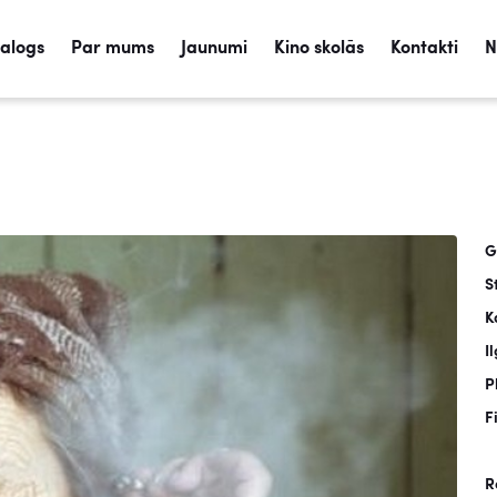
talogs
Par mums
Jaunumi
Kino skolās
Kontakti
N
G
S
K
I
P
F
R