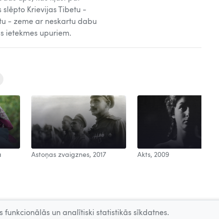
 slēpto Krievijas Tibetu -
etu - zeme ar neskartu dabu
vās ietekmes upuriem.
a
Astoņas zvaigznes, 2017
Akts, 2009
 funkcionālās un analītiski statistikās sīkdatnes.