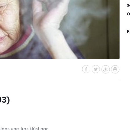
S
O
P
03)
Udas upe, kas kļūst par