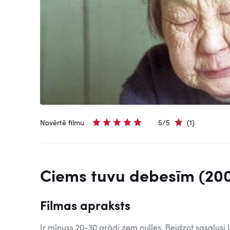
Novērtē filmu
5/5
(1)
Ciems tuvu debesīm (20
Filmas apraksts
Ir mīnuss 20-30 grādi zem nulles. Beidzot sasalusi 