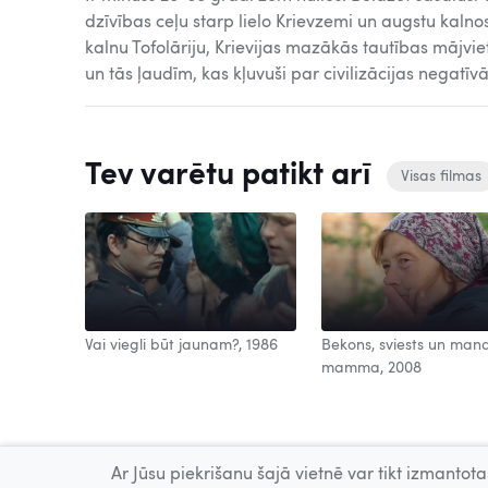
dzīvības ceļu starp lielo Krievzemi un augstu kalnos
kalnu Tofolāriju, Krievijas mazākās tautības mājvi
un tās ļaudīm, kas kļuvuši par civilizācijas negatī
Tev varētu patikt arī
Visas filmas
Vai viegli būt jaunam?, 1986
Bekons, sviests un man
mamma, 2008
Ar Jūsu piekrišanu šajā vietnē var tikt izmantotas