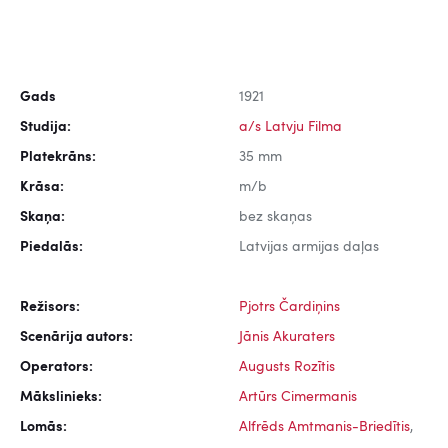
Gads
1921
Studija:
a/s Latvju Filma
Platekrāns:
35 mm
Krāsa:
m/b
Skaņa:
bez skaņas
Piedalās:
Latvijas armijas daļas
Režisors:
Pjotrs Čardiņins
Scenārija autors:
Jānis Akuraters
Operators:
Augusts Rozītis
Mākslinieks:
Artūrs Cimermanis
Lomās:
Alfrēds Amtmanis-Briedītis
,