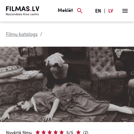
Meklēt
EN
|
LV
Filmu katalogs
Novērtē filmu
5/5
(2)