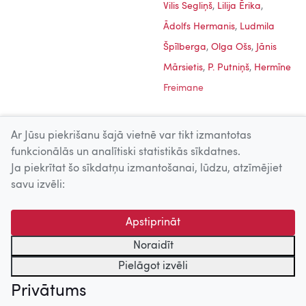
Vilis Segliņš
,
Lilija Ērika
,
Ādolfs Hermanis
,
Ludmila
Špīlberga
,
Olga Ošs
,
Jānis
Mārsietis
,
P. Putniņš
,
Hermīne
Freimane
Ar Jūsu piekrišanu šajā vietnē var tikt izmantotas
funkcionālās un analītiski statistikās sīkdatnes.
Ja piekrītat šo sīkdatņu izmantošanai, lūdzu, atzīmējiet
Uz augšu
savu izvēli:
© 2026 Nacionālais Kino centrs, Kultūras informācijas sistēmu
Apstiprināt
centrs. Sadarbības partneris: Latvijas Valsts
kinofotofonodokumentu arhīvs.
Noraidīt
Pielāgot izvēli
Privātums