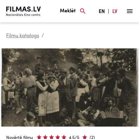
Meklēt
EN
|
LV
Filmu katalogs
Novērtē filmu
4.5/5
(2)