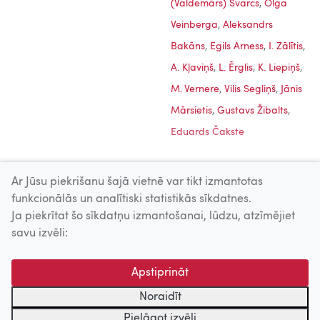
(Valdemārs) Švarcs
,
Olga
Veinberga
,
Aleksandrs
Bakāns
,
Egils Arness
,
I. Zālītis
,
A. Kļaviņš
,
L. Ērglis
,
K. Liepiņš
,
M. Vernere
,
Vilis Segliņš
,
Jānis
Mārsietis
,
Gustavs Žibalts
,
Eduards Čakste
Ar Jūsu piekrišanu šajā vietnē var tikt izmantotas
funkcionālās un analītiski statistikās sīkdatnes.
Ja piekrītat šo sīkdatņu izmantošanai, lūdzu, atzīmējiet
Uz augšu
savu izvēli:
© 2026 Nacionālais Kino centrs, Kultūras informācijas sistēmu
Apstiprināt
centrs. Sadarbības partneris: Latvijas Valsts
kinofotofonodokumentu arhīvs.
Noraidīt
Pielāgot izvēli