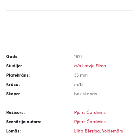
Gads
1922
Studija:
a/s Latvju Filma
Platekrāns:
35 mm
Krāsa:
m/b
Skaņa:
bez skaņas
Režisors:
Pjotrs Čardiņins
Scenārija autors:
Pjotrs Čardiņins
Lomās:
Lilita Bērziņa
,
Voldemārs