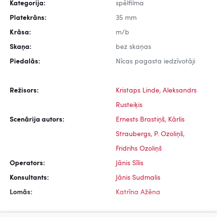
Kategorija:
spēlfilma
Platekrāns:
35 mm
Krāsa:
m/b
Skaņa:
bez skaņas
Piedalās:
Nīcas pagasta iedzīvotāji
Režisors:
Kristaps Linde
,
Aleksandrs
Rusteiķis
Scenārija autors:
Ernests Brastiņš
,
Kārlis
Straubergs
,
P. Ozoliņš
,
Fridrihs Ozoliņš
Operators:
Jānis Sīlis
Konsultants:
Jānis Sudmalis
Lomās:
Katrīna Ažēna