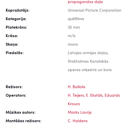
propagandas daļa
Kopražotājs:
Universal Picture Corporation
Kategorija:
spēlfilma
Platekrāns:
35 mm
Krāsa:
m/b
Skaņa:
mono
Piedalās:
Latvijas armijas daļas,
Stokholmas Karaliskās
operas orķestris un koris
Režisors:
H. Ballašs
Operators:
H. Teijers
,
E. Ekstāls
,
Eduards
Kraucs
Mūzikas autors:
Marks Lavrijs
Montāžas režisors:
C. Haldens