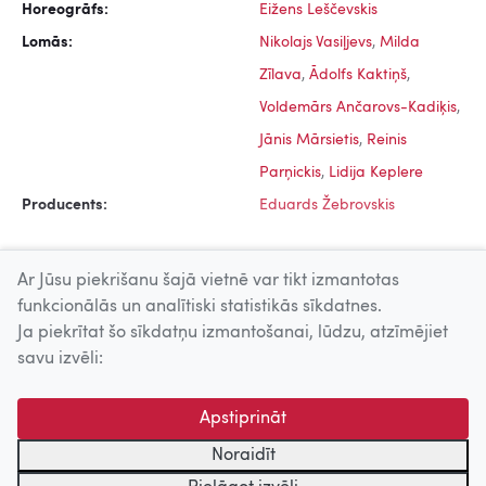
Horeogrāfs:
Eižens Leščevskis
Lomās:
Nikolajs Vasiļjevs
,
Milda
Zīlava
,
Ādolfs Kaktiņš
,
Voldemārs Ančarovs-Kadiķis
,
Jānis Mārsietis
,
Reinis
Parņickis
,
Lidija Keplere
Producents:
Eduards Žebrovskis
Ar Jūsu piekrišanu šajā vietnē var tikt izmantotas
funkcionālās un analītiski statistikās sīkdatnes.
Ja piekrītat šo sīkdatņu izmantošanai, lūdzu, atzīmējiet
Uz augšu
savu izvēli:
© 2026 Nacionālais Kino centrs, Kultūras informācijas sistēmu
Apstiprināt
centrs. Sadarbības partneris: Latvijas Valsts
kinofotofonodokumentu arhīvs.
Noraidīt