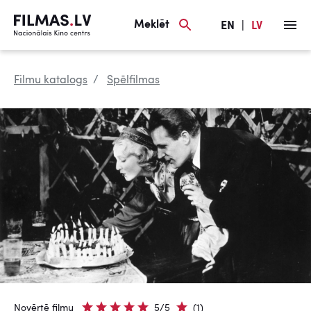
Meklēt
EN
|
LV
Filmu katalogs
Spēlfilmas
Novērtē filmu
5/5
(1)