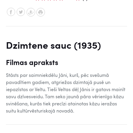
Dzimtene sauc (1935)
Filmas apraksts
Stāsts par saimniekdēlu Jāni, kurš,
pēc svešumā
pavadītiem gadiem,
atgriežas dzimtajā pusē un
iepazīstas ar Veltu. Tieši Veltas dēļ Jānis ir gatavs mainīt
savu dzīvesveidu. Tam seko jaunā pāra vērienīgo kāzu
svinēšana, kurās tiek precīzi atainotas kāzu ieražas
suitu kultūrvēsturiskajā novadā.