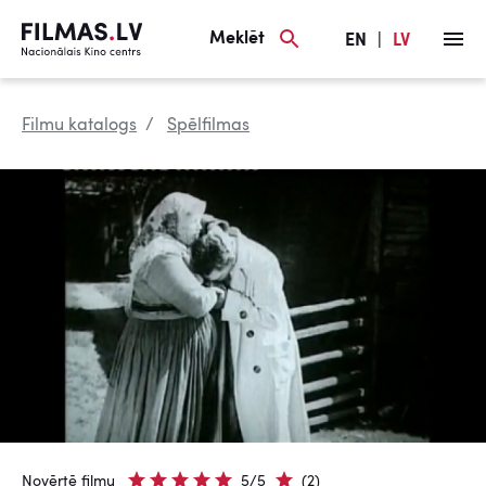
Meklēt
EN
|
LV
Filmu katalogs
Spēlfilmas
Novērtē filmu
5/5
(2)