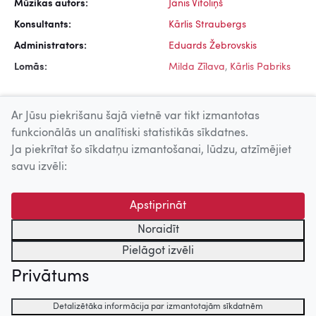
Mūzikas autors:
Jānis Vītoliņš
Konsultants:
Kārlis Straubergs
Administrators:
Eduards Žebrovskis
Lomās:
Milda Zīlava
,
Kārlis Pabriks
Ar Jūsu piekrišanu šajā vietnē var tikt izmantotas
funkcionālās un analītiski statistikās sīkdatnes.
Ja piekrītat šo sīkdatņu izmantošanai, lūdzu, atzīmējiet
Uz augšu
savu izvēli:
© 2026 Nacionālais Kino centrs, Kultūras informācijas sistēmu
Apstiprināt
centrs. Sadarbības partneris: Latvijas Valsts
kinofotofonodokumentu arhīvs.
Noraidīt
Pielāgot izvēli
Privātums
Detalizētāka informācija par izmantotajām sīkdatnēm