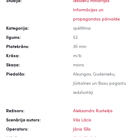
Studija:
Iekšlietu ministrijas
Informācijas un
propagandas pārvalde
Kategorija:
spēlfilma
Ilgums:
52
Platekrāns:
35 mm
Krāsa:
m/b
Skaņa:
mono
Piedalās:
Alsungas, Gudenieku,
Jūrkalnes un Basu pagastu
iedzīvotāji
Režisors:
Aleksandrs Rusteiķis
Scenārija autors:
Vilis Lācis
Operators:
Jānis Sīlis