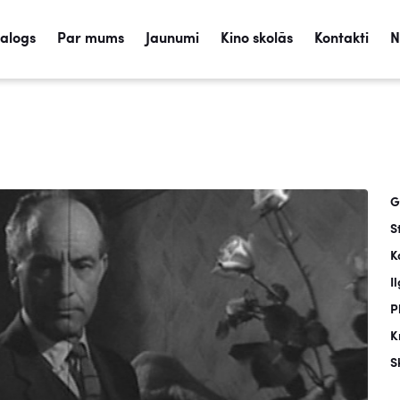
talogs
Par mums
Jaunumi
Kino skolās
Kontakti
N
G
S
K
I
P
K
S