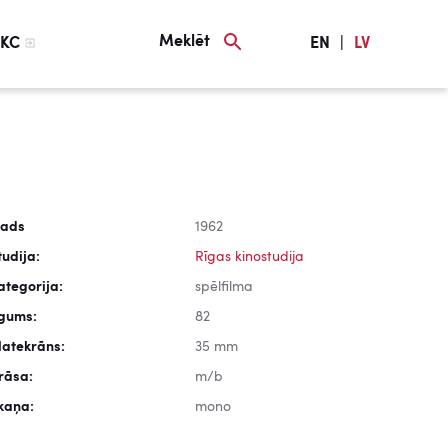
Meklēt
KC
EN
|
LV
ads
1962
tudija:
Rīgas kinostudija
ategorija:
spēlfilma
lgums:
82
latekrāns:
35 mm
rāsa:
m/b
kaņa:
mono