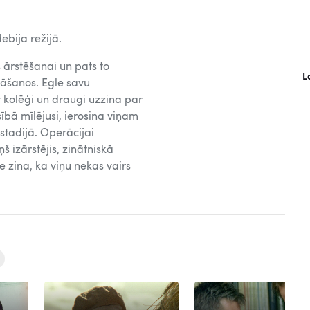
bija režijā.
 ārstēšanai un pats to
L
nāšanos. Egle savu
kolēģi un draugi uzzina par
ībā mīlējusi, ierosina viņam
 stadijā. Operācijai
š izārstējis, zinātniskā
e zina, ka viņu nekas vairs