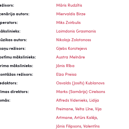
ežisors:
Māris Rudzītis
cenārija autors:
Miervaldis Birze
perators:
Miks Zvirbulis
ākslinieks:
Laimdonis Grasmanis
ūzikas autors:
Nikolajs Zolotonoss
kaņu režisors:
Gļebs Korotejevs
ostīmu mākslinieks:
Austra Melnāre
rima mākslinieks:
Jānis Rība
ontāžas režisors:
Elza Preisa
edaktors:
Osvalds (Josifs) Kublanovs
ilmas direktors:
Marks (Samārijs) Cirelsons
omās:
Alfreds Videnieks
,
Lidija
Freimane
,
Velta Līne
,
Vija
Artmane
,
Artūrs Kalējs
,
Jānis Filipsons
,
Valentīns