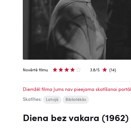
Novērtē filmu
3.8/5
(14)
Diemžēl filma Jums nav pieejama skatīšanai portāl
Skatīties:
Latvijā
Bibliotēkās
Diena bez vakara (1962)