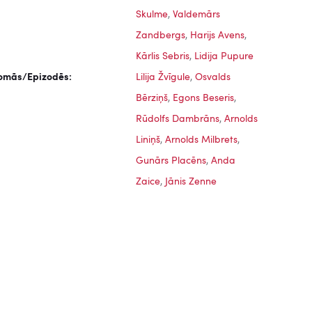
Skulme
,
Valdemārs
Zandbergs
,
Harijs Avens
,
Kārlis Sebris
,
Lidija Pupure
omās/Epizodēs:
Lilija Žvīgule
,
Osvalds
Bērziņš
,
Egons Beseris
,
Rūdolfs Dambrāns
,
Arnolds
Liniņš
,
Arnolds Milbrets
,
Gunārs Placēns
,
Anda
Zaice
,
Jānis Zenne