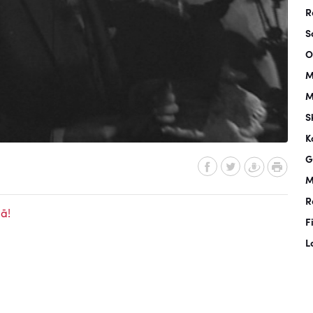
R
S
O
M
M
S
K
G
M
R
ā!
F
L