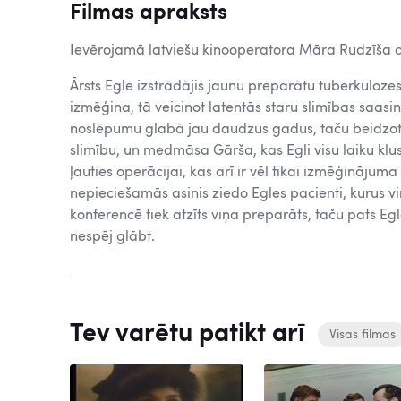
Filmas apraksts
Ievērojamā latviešu kinooperatora Māra Rudzīša de
Ārsts Egle izstrādājis jaunu preparātu tuberkulozes
izmēģina, tā veicinot latentās staru slimības saasi
noslēpumu glabā jau daudzus gadus, taču beidzot 
slimību, un medmāsa Gārša, kas Egli visu laiku klus
ļauties operācijai, kas arī ir vēl tikai izmēģinājuma
nepieciešamās asinis ziedo Egles pacienti, kurus viņ
konferencē tiek atzīts viņa preparāts, taču pats Egl
nespēj glābt.
Tev varētu patikt arī
Visas filmas