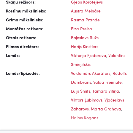
Skaņu režisors:
Gļebs Korotejevs
Kostīmu mākslinieks:
Austra Melnāre
Grima mākslinieks:
Rasma Prande
Montāžas režisors:
Elza Preisa
Otrais režisors:
Boļeslavs Ružs
Filmas direktors:
Harijs Kinstlers
Lomās:
Viktorija Fjodorova
,
Valentīns
Smirņitskis
Lomās/Epizodēs:
Voldemārs Akurāters
,
Rūdolfs
Dambrāns
,
Valda Freimūte
,
Luijs Šmits
,
Tamāra Vītiņa
,
Viktors Ļubimovs
,
Vjačeslavs
Zaharovs
,
Marta Grahova
,
Haims Kogans