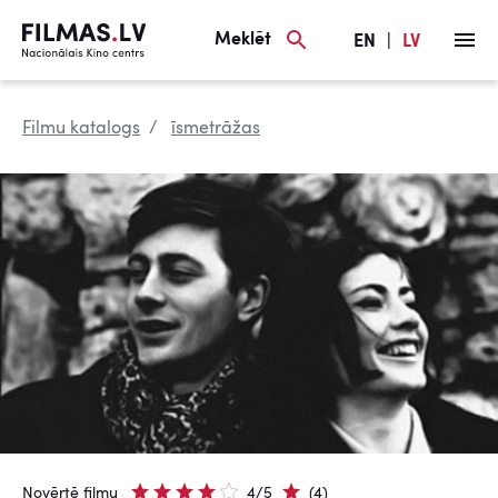
Meklēt
EN
|
LV
Filmu katalogs
īsmetrāžas
Novērtē filmu
4/5
(4)