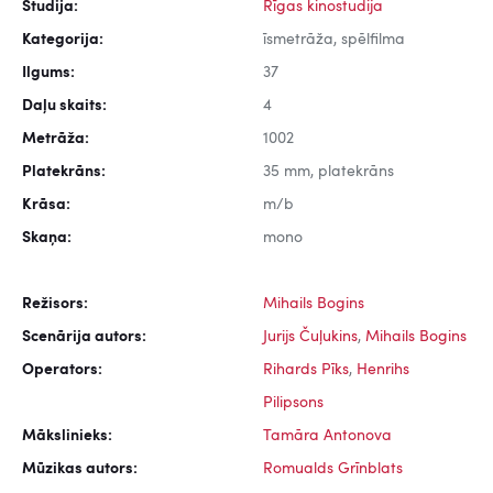
Studija:
Rīgas kinostudija
Kategorija:
īsmetrāža, spēlfilma
Ilgums:
37
Daļu skaits:
4
Metrāža:
1002
Platekrāns:
35 mm, platekrāns
Krāsa:
m/b
Skaņa:
mono
Režisors:
Mihails Bogins
Scenārija autors:
Jurijs Čuļukins
,
Mihails Bogins
Operators:
Rihards Pīks
,
Henrihs
Pilipsons
Mākslinieks:
Tamāra Antonova
Mūzikas autors:
Romualds Grīnblats