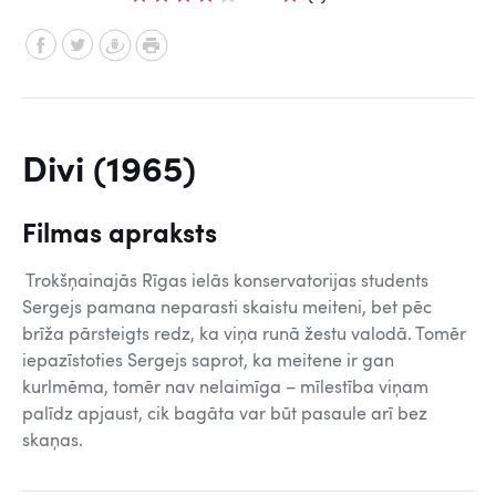
Divi (1965)
Filmas apraksts
Trokšņainajās Rīgas ielās konservatorijas students
Sergejs pamana neparasti skaistu meiteni, bet pēc
brīža pārsteigts redz, ka viņa runā žestu valodā. Tomēr
iepazīstoties Sergejs saprot, ka meitene ir gan
kurlmēma, tomēr nav nelaimīga – mīlestība viņam
palīdz apjaust, cik bagāta var būt pasaule arī bez
skaņas.