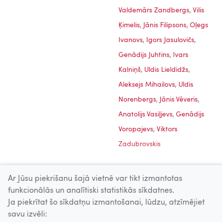
Valdemārs Zandbergs
,
Vilis
Ķimelis
,
Jānis Filipsons
,
Oļegs
Ivanovs
,
Igors Jasulovičs
,
Genādijs Juhtins
,
Ivars
Kalniņš
,
Uldis Lieldidžs
,
Aleksejs Mihailovs
,
Uldis
Norenbergs
,
Jānis Vēveris
,
Anatolijs Vasiļjevs
,
Genādijs
Voropajevs
,
Viktors
Zadubrovskis
Ar Jūsu piekrišanu šajā vietnē var tikt izmantotas
funkcionālās un analītiski statistikās sīkdatnes.
Ja piekrītat šo sīkdatņu izmantošanai, lūdzu, atzīmējiet
Uz augšu
savu izvēli: