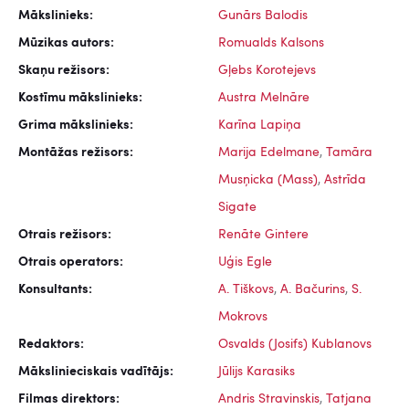
Mākslinieks:
Gunārs Balodis
Mūzikas autors:
Romualds Kalsons
Skaņu režisors:
Gļebs Korotejevs
Kostīmu mākslinieks:
Austra Melnāre
Grima mākslinieks:
Karīna Lapiņa
Montāžas režisors:
Marija Edelmane
,
Tamāra
Musņicka (Mass)
,
Astrīda
Sigate
Otrais režisors:
Renāte Gintere
Otrais operators:
Uģis Egle
Konsultants:
A. Tiškovs
,
A. Bačurins
,
S.
Mokrovs
Redaktors:
Osvalds (Josifs) Kublanovs
Mākslinieciskais vadītājs:
Jūlijs Karasiks
Filmas direktors:
Andris Stravinskis
,
Tatjana