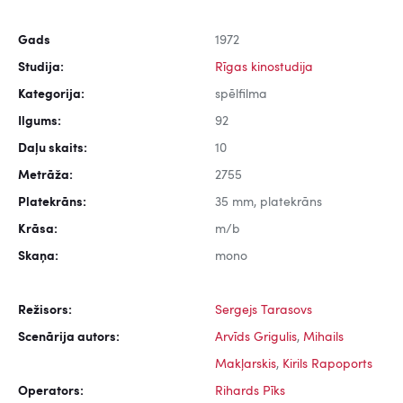
Gads
1972
Studija:
Rīgas kinostudija
Kategorija:
spēlfilma
Ilgums:
92
Daļu skaits:
10
Metrāža:
2755
Platekrāns:
35 mm, platekrāns
Krāsa:
m/b
Skaņa:
mono
Režisors:
Sergejs Tarasovs
Scenārija autors:
Arvīds Grigulis
,
Mihails
Makļarskis
,
Kirils Rapoports
Operators:
Rihards Pīks