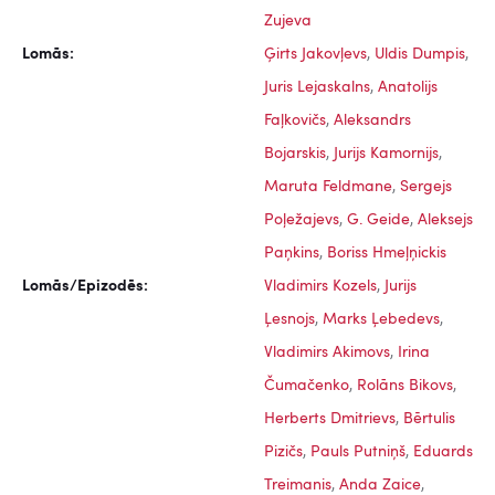
Zujeva
Lomās:
Ģirts Jakovļevs
,
Uldis Dumpis
,
Juris Lejaskalns
,
Anatolijs
Faļkovičs
,
Aleksandrs
Bojarskis
,
Jurijs Kamornijs
,
Maruta Feldmane
,
Sergejs
Poļežajevs
,
G. Geide
,
Aleksejs
Paņkins
,
Boriss Hmeļņickis
Lomās/Epizodēs:
Vladimirs Kozels
,
Jurijs
Ļesnojs
,
Marks Ļebedevs
,
Vladimirs Akimovs
,
Irina
Čumačenko
,
Rolāns Bikovs
,
Herberts Dmitrievs
,
Bērtulis
Pizičs
,
Pauls Putniņš
,
Eduards
Treimanis
,
Anda Zaice
,