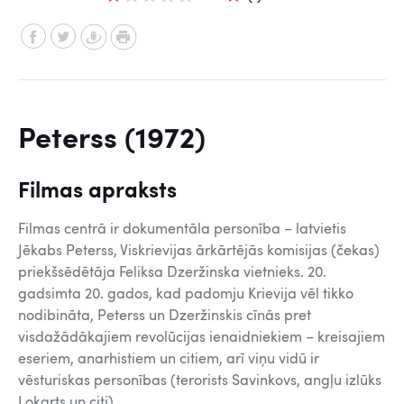
Peterss (1972)
Filmas apraksts
Filmas centrā ir dokumentāla personība – latvietis
Jēkabs Peterss, Viskrievijas ārkārtējās komisijas (čekas)
priekšsēdētāja Feliksa Dzeržinska vietnieks. 20.
gadsimta 20. gados, kad padomju Krievija vēl tikko
nodibināta, Peterss un Dzeržinskis cīnās pret
visdažādākajiem revolūcijas ienaidniekiem – kreisajiem
eseriem, anarhistiem un citiem, arī viņu vidū ir
vēsturiskas personības (terorists Savinkovs, angļu izlūks
Lokarts un citi).