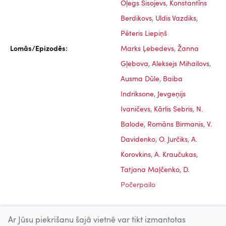
Oļegs Sisojevs
,
Konstantīns
Berdikovs
,
Uldis Vazdiks
,
Pēteris Liepiņš
Lomās/Epizodēs:
Marks Ļebedevs
,
Žanna
Gļebova
,
Aleksejs Mihailovs
,
Ausma Dūle
,
Baiba
Indriksone
,
Jevgeņijs
Ivaničevs
,
Kārlis Sebris
,
N.
Balode
,
Romāns Birmanis
,
V.
Davidenko
,
O. Jurčiks
,
A.
Korovkins
,
A. Kraučukas
,
Tatjana Maļčenko
,
D.
Počerpailo
Ar Jūsu piekrišanu šajā vietnē var tikt izmantotas