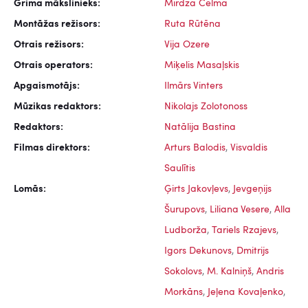
Grima mākslinieks:
Mirdza Celma
Montāžas režisors:
Ruta Rūtēna
Otrais režisors:
Vija Ozere
Otrais operators:
Miķelis Masaļskis
Apgaismotājs:
Ilmārs Vinters
Mūzikas redaktors:
Nikolajs Zolotonoss
Redaktors:
Natālija Bastina
Filmas direktors:
Arturs Balodis
,
Visvaldis
Saulītis
Lomās:
Ģirts Jakovļevs
,
Jevgeņijs
Šurupovs
,
Liliana Vesere
,
Alla
Ludborža
,
Tariels Rzajevs
,
Igors Dekunovs
,
Dmitrijs
Sokolovs
,
M. Kalniņš
,
Andris
Morkāns
,
Jeļena Kovaļenko
,