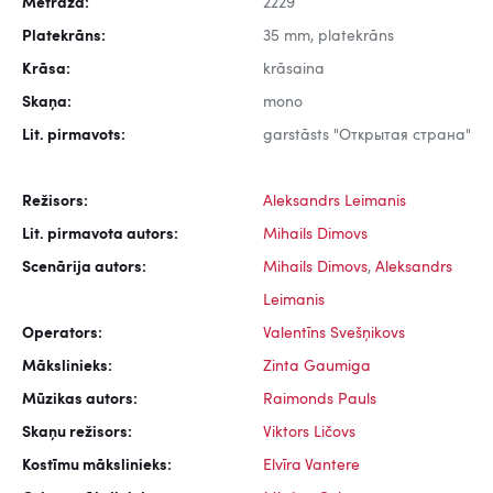
Metrāža:
2229
Platekrāns:
35 mm, platekrāns
Krāsa:
krāsaina
Skaņa:
mono
Lit. pirmavots:
garstāsts "Открытая страна"
Režisors:
Aleksandrs Leimanis
Lit. pirmavota autors:
Mihails Dimovs
Scenārija autors:
Mihails Dimovs
,
Aleksandrs
Leimanis
Operators:
Valentīns Svešņikovs
Mākslinieks:
Zinta Gaumiga
Mūzikas autors:
Raimonds Pauls
Skaņu režisors:
Viktors Ličovs
Kostīmu mākslinieks:
Elvīra Vantere