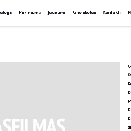
talogs
Par mums
Jaunumi
Kino skolās
Kontakti
N
G
S
K
D
M
P
K
S