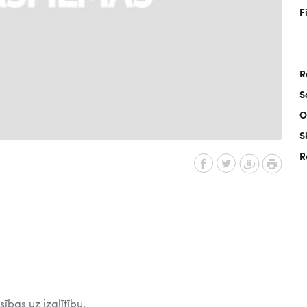
F
R
S
O
S
R
ības uz izglītību.