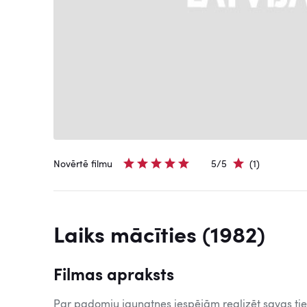
Novērtē filmu
5/5
(1)
Laiks mācīties (1982)
Filmas apraksts
Par padomju jaunatnes iespējām realizēt savas ties