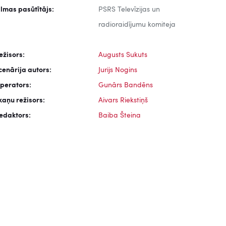
ilmas pasūtītājs:
PSRS Televīzijas un
radioraidījumu komiteja
ežisors:
Augusts Sukuts
cenārija autors:
Jurijs Nogins
perators:
Gunārs Bandēns
kaņu režisors:
Aivars Riekstiņš
edaktors:
Baiba Šteina