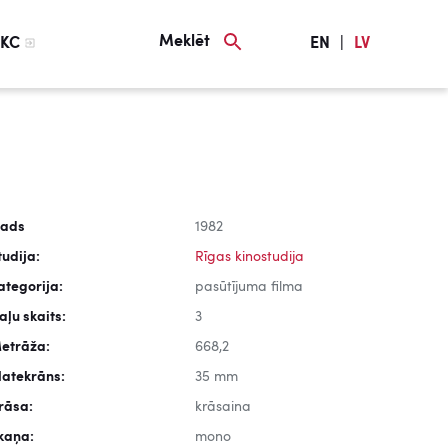
Meklēt
KC
EN
|
LV
ads
1982
tudija:
Rīgas kinostudija
ategorija:
pasūtījuma filma
aļu skaits:
3
etrāža:
668,2
latekrāns:
35 mm
rāsa:
krāsaina
kaņa:
mono