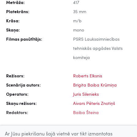
Metrāža:
417
Platekrāns:
35 mm
Krāsa:
m/b
Skaņa:
mono
Filmas pasūtītājs:
PSRS Lauksaimniecības
tehniskās apgādes Valsts
komiteja
Režisors:
Roberts Elksnis
Scenārija autors:
Brigita Baiba Krūmiņa
Operators:
Juris Silenieks
Skaņu režisors:
Aivars Pēteris Znotiņš
Redaktors:
Baiba Šteina
Ar Jūsu piekrišanu šajā vietnē var tikt izmantotas