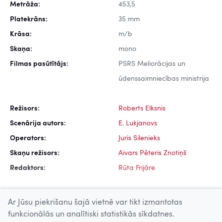
Metrāža:
453,5
Platekrāns:
35 mm
Krāsa:
m/b
Skaņa:
mono
Filmas pasūtītājs:
PSRS Meliorācijas un
ūdenssaimniecības ministrija
Režisors:
Roberts Elksnis
Scenārija autors:
E. Lukjanovs
Operators:
Juris Silenieks
Skaņu režisors:
Aivars Pēteris Znotiņš
Redaktors:
Rūta Frijāre
Ar Jūsu piekrišanu šajā vietnē var tikt izmantotas
funkcionālās un analītiski statistikās sīkdatnes.